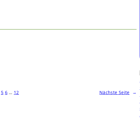
5
6
…
12
Nächste Seite
→