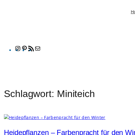
Zum
H
Inhalt
springen
Instagram
Pinterest
RSS-
E-
Feed
Mail
Schlagwort:
Miniteich
Heidepflanzen – Farbenpracht für den Wi