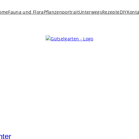
ome
Fauna und Flora
Pflanzenportrait
Unterwegs
Rezepte
DIY
Konta
nter