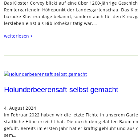
Das Klos­ter Cor­vey blickt auf eine über 1200-jäh­rige Geschi
Rem­ter­gar­ten­ein Höhe­punkt der Lan­des­gar­ten­schau. Das Klos
baro­cke Klos­ter­an­lage bekannt, son­dern auch für den Kreuz­ga
lers­le­ben einst als Biblio­the­kar tätig war.…
weiterlesen >
Holunderbeerensaft selbst gemacht
4. August 2024
Im Februar 2022 haben wir die letzte Fichte in unse­rem Gar­te
statt­li­che Höhe erreicht hat. Die durch den gefäll­ten Baum en
gefüllt. Bereits im ers­ten Jahr hat er kräf­tig geblüht und aus de
sem…