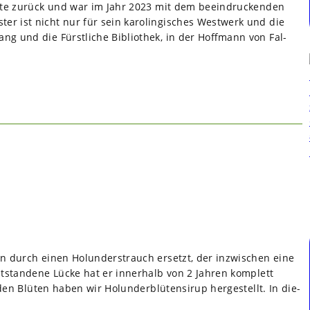
chte zurück und war im Jahr 2023 mit dem beein­dru­cken­den
­ter ist nicht nur für sein karo­lin­gi­sches West­werk und die
ng und die Fürst­li­che Biblio­thek, in der Hoff­mann von Fal­
n durch einen Holun­der­strauch ersetzt, der inzwi­schen eine
t­stan­dene Lücke hat er inner­halb von 2 Jah­ren kom­plett
n Blü­ten haben wir Holun­der­blü­ten­si­rup her­ge­stellt. In die­