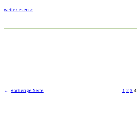
weiterlesen >
←
Vorherige Seite
1
2
3
4