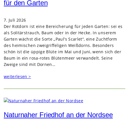
für den Garten
7. Juli 2026
Der Rot­dorn ist eine Berei­che­rung für jeden Gar­ten: sei es
als Soli­tär­strauch, Baum oder in der Hecke. In unse­rem
Gar­ten wächst die Sorte „Paul’s Scar­let“, eine Zucht­form
des hei­mi­schen zwei­grif­fe­li­gen Weiß­dorns. Beson­ders
schön ist die üppige Blüte im Mai und Juni, wenn sich der
Baum in ein rosa-rotes Blü­ten­meer ver­wan­delt. Seine
Zweige sind mit Dor­nen…
weiterlesen >
Naturnaher Friedhof an der Nordsee