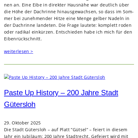
nen an. Eine Eibe in direk­ter Haus­nähe war deut­lich über
die Höhe der Dach­rinne hin­aus­ge­wach­sen, so dass im Som­
mer bei zuneh­men­der Hitze eine Menge gel­ber Nadeln in
der Dach­rinne lan­de­ten. Die Frage lau­tete: kom­plett roden
oder radi­kal ein­kür­zen. Ent­schie­den habe ich mich für den
Eiben­rück­schnitt.
weiterlesen >
Paste Up History – 200 Jahre Stadt
Gütersloh
29. Oktober 2025
Die Stadt Güters­loh – auf Platt ”Gütsel” – fei­ert in die­sem
Jahr ein Jubi­läum: 200 Jahre Stadt­recht. Gefei­ert wird mit