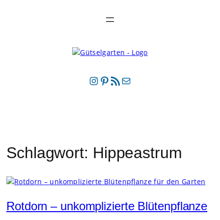
Zum
Inhalt
springen
Instagram
Pinterest
RSS-Feed
E-Mail
Schlagwort:
Hippeastrum
Rotdorn – unkomplizierte Blütenpflanze