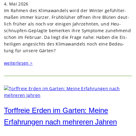
4. Mai 2026
Im Rah­men des Kli­ma­wan­dels wird der Win­ter gefühl­ter­
ma­ßen immer kür­zer. Früh­blü­her öff­nen ihre Blü­ten deut­
lich frü­her als noch vor eini­gen Jahr­zehn­ten, und Heu­
schnup­fen-Geplagte bemer­ken ihre Sym­ptome zuneh­mend
schon im Februar. Da liegt die Frage nahe: Haben die Eis­
hei­li­gen ange­sichts des Kli­ma­wan­dels noch eine Bedeu­
tung für unsere Gär­ten?
weiterlesen >
Torffreie Erden im Garten: Meine
Erfahrungen nach mehreren Jahren