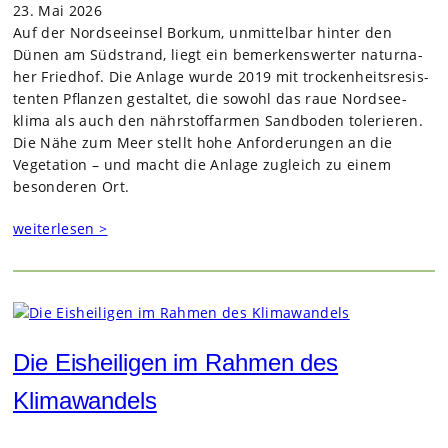
23. Mai 2026
Auf der Nord­see­insel Bor­kum, unmit­tel­bar hin­ter den
Dünen am Süd­strand, liegt ein bemer­kens­wer­ter natur­na­
her Fried­hof. Die Anlage wurde 2019 mit tro­cken­heits­re­sis­
ten­ten Pflan­zen gestal­tet, die sowohl das raue Nord­see­
klima als auch den nähr­stoff­ar­men Sand­bo­den tole­rie­ren.
Die Nähe zum Meer stellt hohe Anfor­de­run­gen an die
Vege­ta­tion – und macht die Anlage zugleich zu einem
beson­de­ren Ort.
weiterlesen >
Die Eisheiligen im Rahmen des
Klimawandels