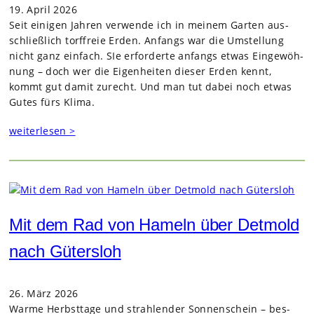
19. April 2026
Seit eini­gen Jah­ren ver­wende ich in mei­nem Gar­ten aus­
schließ­lich torf­freie Erden. Anfangs war die Umstel­lung
nicht ganz ein­fach. SIe erfor­derte anfangs etwas Ein­ge­wöh­
nung – doch wer die Eigen­hei­ten die­ser Erden kennt,
kommt gut damit zurecht. Und man tut dabei noch etwas
Gutes fürs Klima.
weiterlesen >
Mit dem Rad von Hameln über Detmold
nach Gütersloh
26. März 2026
Warme Herbst­tage und strah­len­der Son­nen­schein – bes­