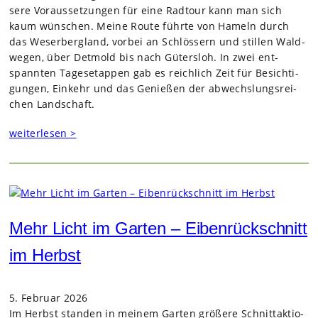
sere Vor­aus­set­zun­gen für eine Rad­tour kann man sich
kaum wün­schen. Meine Route führte von Hameln durch
das Weser­berg­land, vor­bei an Schlös­sern und stil­len Wald­
we­gen, über Det­mold bis nach Güters­loh. In zwei ent­
spann­ten Tages­etap­pen gab es reich­lich Zeit für Besich­ti­
gun­gen, Ein­kehr und das Genie­ßen der abwechs­lungs­rei­
chen Land­schaft.
weiterlesen >
Mehr Licht im Garten – Eibenrückschnitt
im Herbst
5. Februar 2026
Im Herbst stan­den in mei­nem Gar­ten grö­ßere Schnitt­ak­tio­