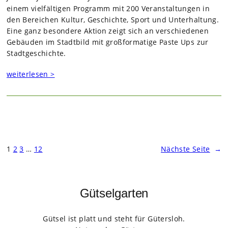
einem viel­fäl­ti­gen Pro­gramm mit 200 Ver­an­stal­tun­gen in
den Berei­chen Kul­tur, Geschichte, Sport und Unter­hal­tung.
Eine ganz beson­dere Aktion zeigt sich an ver­schie­de­nen
Gebäu­den im Stadt­bild mit groß­for­ma­tige Paste Ups zur
Stadt­ge­schichte.
weiterlesen >
1
2
3
…
12
Nächste Seite
→
Gütselgarten
Gütsel ist platt und steht für Gütersloh.