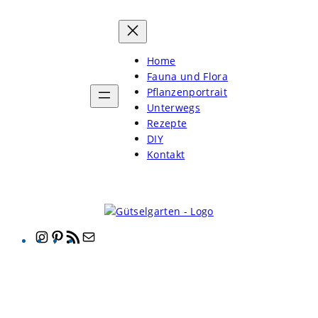
Zum
Inhalt
springen
Home
Fauna und Flora
Pflanzenportrait
Unterwegs
Rezepte
DIY
Kontakt
Instagram
Pinterest
RSS-
E-
Feed
Mail