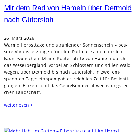
Mit dem Rad von Hameln über Detmold
nach Gütersloh
26. März 2026
Warme Herbst­tage und strah­len­der Son­nen­schein – bes­
sere Vor­aus­set­zun­gen für eine Rad­tour kann man sich
kaum wün­schen. Meine Route führte von Hameln durch
das Weser­berg­land, vor­bei an Schlös­sern und stil­len Wald­
we­gen, über Det­mold bis nach Güters­loh. In zwei ent­
spann­ten Tages­etap­pen gab es reich­lich Zeit für Besich­ti­
gun­gen, Ein­kehr und das Genie­ßen der abwechs­lungs­rei­
chen Land­schaft.
weiterlesen >