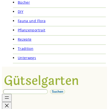
Bücher
DIY
Fauna und Flora
Pflanzenportrait
Rezepte
Tradition
Unterwegs
S
Suchen
u
c
h