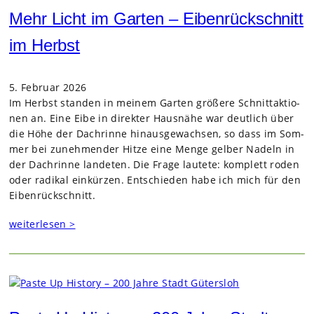
Mehr Licht im Garten – Eibenrückschnitt
im Herbst
5. Februar 2026
Im Herbst stan­den in mei­nem Gar­ten grö­ßere Schnitt­ak­tio­
nen an. Eine Eibe in direk­ter Haus­nähe war deut­lich über
die Höhe der Dach­rinne hin­aus­ge­wach­sen, so dass im Som­
mer bei zuneh­men­der Hitze eine Menge gel­ber Nadeln in
der Dach­rinne lan­de­ten. Die Frage lau­tete: kom­plett roden
oder radi­kal ein­kür­zen. Ent­schie­den habe ich mich für den
Eiben­rück­schnitt.
weiterlesen >