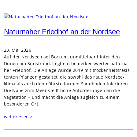
Naturnaher Friedhof an der Nordsee
23. Mai 2026
Auf der Nord­see­insel Bor­kum, unmit­tel­bar hin­ter den
Dünen am Süd­strand, liegt ein bemer­kens­wer­ter natur­na­
her Fried­hof. Die Anlage wurde 2019 mit tro­cken­heits­re­sis­
ten­ten Pflan­zen gestal­tet, die sowohl das raue Nord­see­
klima als auch den nähr­stoff­ar­men Sand­bo­den tole­rie­ren.
Die Nähe zum Meer stellt hohe Anfor­de­run­gen an die
Vege­ta­tion – und macht die Anlage zugleich zu einem
beson­de­ren Ort.
weiterlesen >