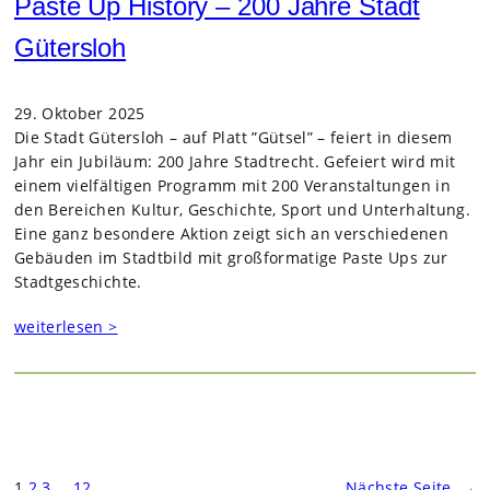
Paste Up History – 200 Jahre Stadt
Gütersloh
29. Oktober 2025
Die Stadt Güters­loh – auf Platt ”Gütsel” – fei­ert in die­sem
Jahr ein Jubi­läum: 200 Jahre Stadt­recht. Gefei­ert wird mit
einem viel­fäl­ti­gen Pro­gramm mit 200 Ver­an­stal­tun­gen in
den Berei­chen Kul­tur, Geschichte, Sport und Unter­hal­tung.
Eine ganz beson­dere Aktion zeigt sich an ver­schie­de­nen
Gebäu­den im Stadt­bild mit groß­for­ma­tige Paste Ups zur
Stadt­ge­schichte.
weiterlesen >
1
2
3
…
12
Nächste Seite
→