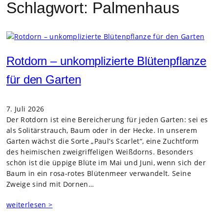
Schlagwort:
Palmenhaus
Rotdorn – unkomplizierte Blütenpflanze
für den Garten
7. Juli 2026
Der Rot­dorn ist eine Berei­che­rung für jeden Gar­ten: sei es
als Soli­tär­strauch, Baum oder in der Hecke. In unse­rem
Gar­ten wächst die Sorte „Paul’s Scar­let“, eine Zucht­form
des hei­mi­schen zwei­grif­fe­li­gen Weiß­dorns. Beson­ders
schön ist die üppige Blüte im Mai und Juni, wenn sich der
Baum in ein rosa-rotes Blü­ten­meer ver­wan­delt. Seine
Zweige sind mit Dor­nen…
weiterlesen >