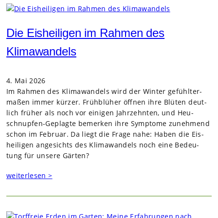
Die Eisheiligen im Rahmen des
Klimawandels
4. Mai 2026
Im Rah­men des Kli­ma­wan­dels wird der Win­ter gefühl­ter­
ma­ßen immer kür­zer. Früh­blü­her öff­nen ihre Blü­ten deut­
lich frü­her als noch vor eini­gen Jahr­zehn­ten, und Heu­
schnup­fen-Geplagte bemer­ken ihre Sym­ptome zuneh­mend
schon im Februar. Da liegt die Frage nahe: Haben die Eis­
hei­li­gen ange­sichts des Kli­ma­wan­dels noch eine Bedeu­
tung für unsere Gär­ten?
weiterlesen >