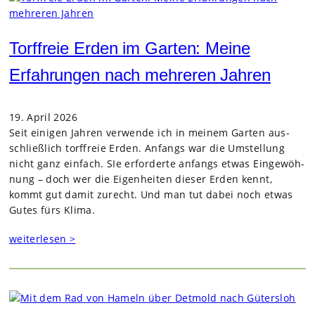
Torffreie Erden im Garten: Meine
Erfahrungen nach mehreren Jahren
19. April 2026
Seit eini­gen Jah­ren ver­wende ich in mei­nem Gar­ten aus­
schließ­lich torf­freie Erden. Anfangs war die Umstel­lung
nicht ganz ein­fach. SIe erfor­derte anfangs etwas Ein­ge­wöh­
nung – doch wer die Eigen­hei­ten die­ser Erden kennt,
kommt gut damit zurecht. Und man tut dabei noch etwas
Gutes fürs Klima.
weiterlesen >