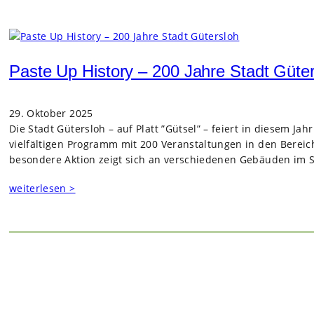
Paste Up History – 200 Jahre Stadt Güte
29. Oktober 2025
Die Stadt Güters­loh – auf Platt ”Gütsel” – fei­ert in die­sem Jah
viel­fäl­ti­gen Pro­gramm mit 200 Ver­an­stal­tun­gen in den Bere
beson­dere Aktion zeigt sich an ver­schie­de­nen Gebäu­den im St
weiterlesen >