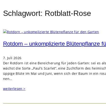
Schlagwort:
Rotblatt-Rose
Rotdorn – unkomplizierte Blütenpflanze f
7. Juli 2026
Der Rot­dorn ist eine Berei­che­rung für jeden Gar­ten: sei es a
wächst die Sorte „Paul’s Scar­let“, eine Zucht­form des hei­mi­sch
üppige Blüte im Mai und Juni, wenn sich der Baum in ein rosa-
nen…
weiterlesen >