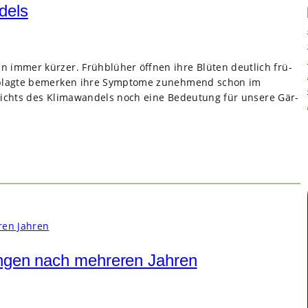
dels
 immer kür­zer. Früh­blü­her öff­nen ihre Blü­ten deut­lich frü­
Geplagte bemer­ken ihre Sym­ptome zuneh­mend schon im
­sichts des Kli­ma­wan­dels noch eine Bedeu­tung für unsere Gär­
ungen nach mehreren Jahren