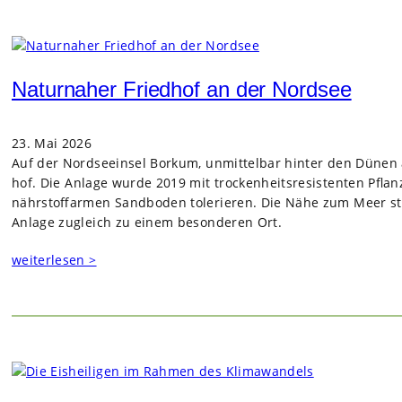
Naturnaher Friedhof an der Nordsee
23. Mai 2026
Auf der Nord­see­insel Bor­kum, unmit­tel­bar hin­ter den Dünen 
hof. Die Anlage wurde 2019 mit tro­cken­heits­re­sis­ten­ten Pfla
nähr­stoff­ar­men Sand­bo­den tole­rie­ren. Die Nähe zum Meer st
Anlage zugleich zu einem beson­de­ren Ort.
weiterlesen >