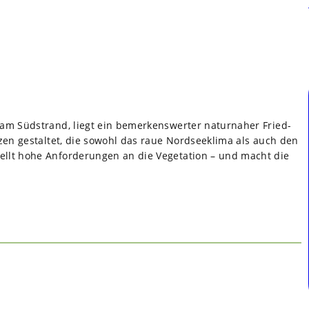
am Süd­strand, liegt ein bemer­kens­wer­ter natur­na­her Fried­
n­zen gestal­tet, die sowohl das raue Nord­see­klima als auch den
ellt hohe Anfor­de­run­gen an die Vege­ta­tion – und macht die