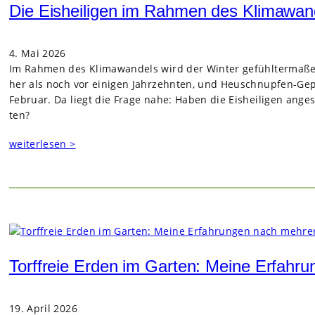
Die Eisheiligen im Rahmen des Klimawan
4. Mai 2026
Im Rah­men des Kli­ma­wan­dels wird der Win­ter gefühl­ter­ma­ßen
her als noch vor eini­gen Jahr­zehn­ten, und Heu­schnup­fen-
Februar. Da liegt die Frage nahe: Haben die Eis­hei­li­gen ange
ten?
weiterlesen >
Torffreie Erden im Garten: Meine Erfahr
19. April 2026