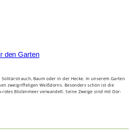
ür den Garten
ls Soli­tär­strauch, Baum oder in der Hecke. In unse­rem Gar­ten
en zwei­grif­fe­li­gen Weiß­dorns. Beson­ders schön ist die
rotes Blü­ten­meer ver­wan­delt. Seine Zweige sind mit Dor­