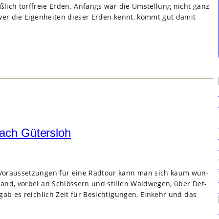
eß­lich torf­freie Erden. Anfangs war die Umstel­lung nicht ganz
 wer die Eigen­hei­ten die­ser Erden kennt, kommt gut damit
ach Gütersloh
Vor­aus­set­zun­gen für eine Rad­tour kann man sich kaum wün­
d, vor­bei an Schlös­sern und stil­len Wald­we­gen, über Det­
ab es reich­lich Zeit für Besich­ti­gun­gen, Ein­kehr und das