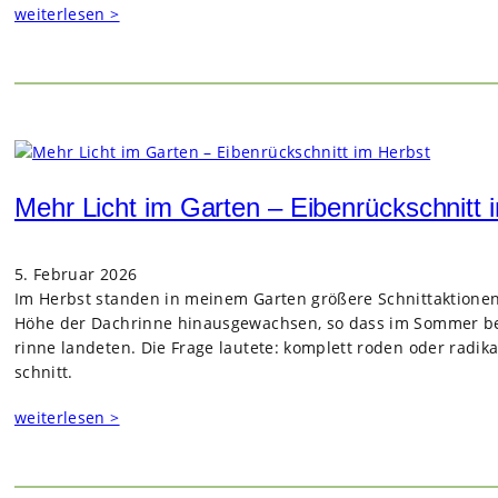
weiterlesen >
Mehr Licht im Garten – Eibenrückschnitt 
5. Februar 2026
Im Herbst stan­den in mei­nem Gar­ten grö­ßere Schnitt­ak­tio­ne
Höhe der Dach­rinne hin­aus­ge­wach­sen, so dass im Som­mer 
rinne lan­de­ten. Die Frage lau­tete: kom­plett roden oder radi­k
schnitt.
weiterlesen >