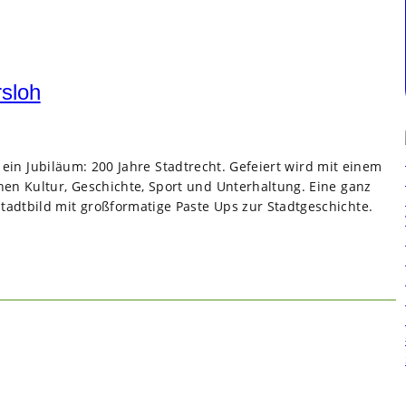
rsloh
r ein Jubi­läum: 200 Jahre Stadt­recht. Gefei­ert wird mit einem
i­chen Kul­tur, Geschichte, Sport und Unter­hal­tung. Eine ganz
adt­bild mit groß­for­ma­tige Paste Ups zur Stadt­ge­schichte.