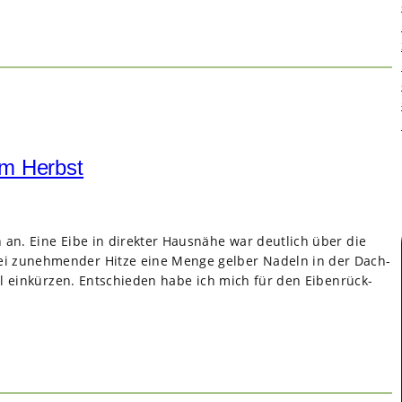
im Herbst
n an. Eine Eibe in direk­ter Haus­nähe war deut­lich über die
bei zuneh­men­der Hitze eine Menge gel­ber Nadeln in der Dach­
al ein­kür­zen. Ent­schie­den habe ich mich für den Eiben­rück­