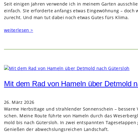
Seit eini­gen Jah­ren ver­wende ich in mei­nem Gar­ten aus­schli
ein­fach. SIe erfor­derte anfangs etwas Ein­ge­wöh­nung – doch
zurecht. Und man tut dabei noch etwas Gutes fürs Klima.
weiterlesen >
Mit dem Rad von Hameln über Detmold n
26. März 2026
Warme Herbst­tage und strah­len­der Son­nen­schein – bes­sere 
schen. Meine Route führte von Hameln durch das Weser­berg­lan
mold bis nach Güters­loh. In zwei ent­spann­ten Tages­etap­pen g
Genie­ßen der abwechs­lungs­rei­chen Land­schaft.