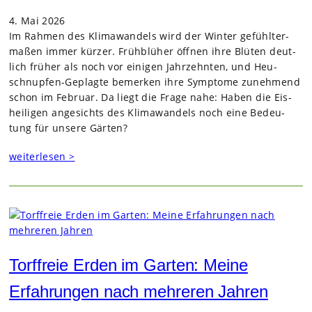
4. Mai 2026
Im Rah­men des Kli­ma­wan­dels wird der Win­ter gefühl­ter­
ma­ßen immer kür­zer. Früh­blü­her öff­nen ihre Blü­ten deut­
lich frü­her als noch vor eini­gen Jahr­zehn­ten, und Heu­
schnup­fen-Geplagte bemer­ken ihre Sym­ptome zuneh­mend
schon im Februar. Da liegt die Frage nahe: Haben die Eis­
hei­li­gen ange­sichts des Kli­ma­wan­dels noch eine Bedeu­
tung für unsere Gär­ten?
weiterlesen >
Torffreie Erden im Garten: Meine
Erfahrungen nach mehreren Jahren