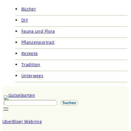
Bücher
DIY
Fauna und Flora
Pflanzenportrait
Rezepte
Tradition
Unterwegs
S
Suchen
u
c
UberBlogr Webring
h
e