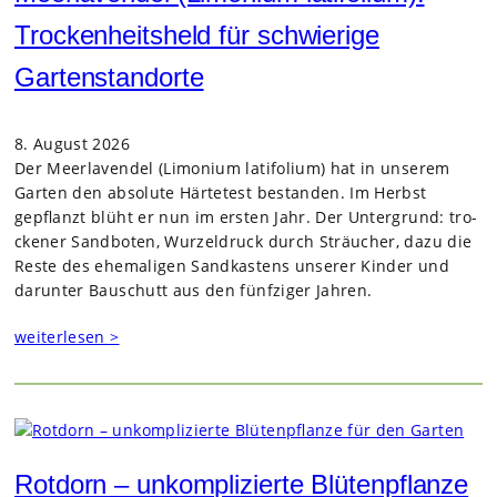
Trockenheitsheld für schwierige
Gartenstandorte
8. August 2026
Der Meer­la­ven­del (Limo­nium lati­fo­lium) hat in unse­rem
Gar­ten den abso­lute Här­te­test bestan­den. Im Herbst
gepflanzt blüht er nun im ers­ten Jahr. Der Unter­grund: tro­
cke­ner Sand­bo­ten, Wur­zel­druck durch Sträu­cher, dazu die
Reste des ehe­ma­li­gen Sand­kas­tens unse­rer Kin­der und
dar­un­ter Bau­schutt aus den fünf­zi­ger Jah­ren.
weiterlesen >
Rotdorn – unkomplizierte Blütenpflanze