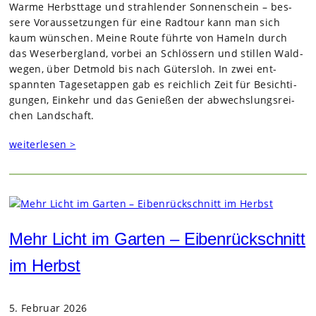
Warme Herbst­tage und strah­len­der Son­nen­schein – bes­
sere Vor­aus­set­zun­gen für eine Rad­tour kann man sich
kaum wün­schen. Meine Route führte von Hameln durch
das Weser­berg­land, vor­bei an Schlös­sern und stil­len Wald­
we­gen, über Det­mold bis nach Güters­loh. In zwei ent­
spann­ten Tages­etap­pen gab es reich­lich Zeit für Besich­ti­
gun­gen, Ein­kehr und das Genie­ßen der abwechs­lungs­rei­
chen Land­schaft.
weiterlesen >
Mehr Licht im Garten – Eibenrückschnitt
im Herbst
5. Februar 2026