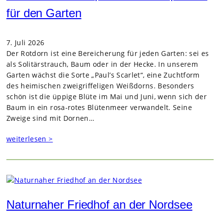
für den Garten
7. Juli 2026
Der Rot­dorn ist eine Berei­che­rung für jeden Gar­ten: sei es
als Soli­tär­strauch, Baum oder in der Hecke. In unse­rem
Gar­ten wächst die Sorte „Paul’s Scar­let“, eine Zucht­form
des hei­mi­schen zwei­grif­fe­li­gen Weiß­dorns. Beson­ders
schön ist die üppige Blüte im Mai und Juni, wenn sich der
Baum in ein rosa-rotes Blü­ten­meer ver­wan­delt. Seine
Zweige sind mit Dor­nen…
weiterlesen >
Naturnaher Friedhof an der Nordsee