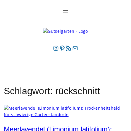
Zum
Inhalt
springen
Instagram
Pinterest
RSS-Feed
E-Mail
Schlagwort:
rückschnitt
Meerlavendel (Limonium latifolium):