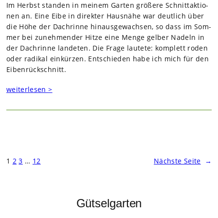
Im Herbst stan­den in mei­nem Gar­ten grö­ßere Schnitt­ak­tio­
nen an. Eine Eibe in direk­ter Haus­nähe war deut­lich über
die Höhe der Dach­rinne hin­aus­ge­wach­sen, so dass im Som­
mer bei zuneh­men­der Hitze eine Menge gel­ber Nadeln in
der Dach­rinne lan­de­ten. Die Frage lau­tete: kom­plett roden
oder radi­kal ein­kür­zen. Ent­schie­den habe ich mich für den
Eiben­rück­schnitt.
weiterlesen >
1
2
3
…
12
Nächste Seite
→
Gütselgarten