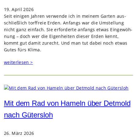
19. April 2026
Seit eini­gen Jah­ren ver­wende ich in mei­nem Gar­ten aus­
schließ­lich torf­freie Erden. Anfangs war die Umstel­lung
nicht ganz ein­fach. SIe erfor­derte anfangs etwas Ein­ge­wöh­
nung – doch wer die Eigen­hei­ten die­ser Erden kennt,
kommt gut damit zurecht. Und man tut dabei noch etwas
Gutes fürs Klima.
weiterlesen >
Mit dem Rad von Hameln über Detmold
nach Gütersloh
26. März 2026