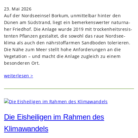
23. Mai 2026
Auf der Nord­see­insel Bor­kum, unmit­tel­bar hin­ter den
Dünen am Süd­strand, liegt ein bemer­kens­wer­ter natur­na­
her Fried­hof. Die Anlage wurde 2019 mit tro­cken­heits­re­sis­
ten­ten Pflan­zen gestal­tet, die sowohl das raue Nord­see­
klima als auch den nähr­stoff­ar­men Sand­bo­den tole­rie­ren.
Die Nähe zum Meer stellt hohe Anfor­de­run­gen an die
Vege­ta­tion – und macht die Anlage zugleich zu einem
beson­de­ren Ort.
weiterlesen >
Die Eisheiligen im Rahmen des
Klimawandels