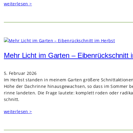
weiterlesen >
Mehr Licht im Garten – Eibenrückschnitt 
5. Februar 2026
Im Herbst stan­den in mei­nem Gar­ten grö­ßere Schnitt­ak­tio­ne
Höhe der Dach­rinne hin­aus­ge­wach­sen, so dass im Som­mer 
rinne lan­de­ten. Die Frage lau­tete: kom­plett roden oder radi­k
schnitt.
weiterlesen >