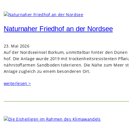
Naturnaher Friedhof an der Nordsee
23. Mai 2026
Auf der Nord­see­insel Bor­kum, unmit­tel­bar hin­ter den Dünen 
hof. Die Anlage wurde 2019 mit tro­cken­heits­re­sis­ten­ten Pfla
nähr­stoff­ar­men Sand­bo­den tole­rie­ren. Die Nähe zum Meer st
Anlage zugleich zu einem beson­de­ren Ort.
weiterlesen >