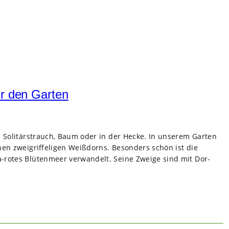
ür den Garten
ls Soli­tär­strauch, Baum oder in der Hecke. In unse­rem Gar­ten
en zwei­grif­fe­li­gen Weiß­dorns. Beson­ders schön ist die
rotes Blü­ten­meer ver­wan­delt. Seine Zweige sind mit Dor­