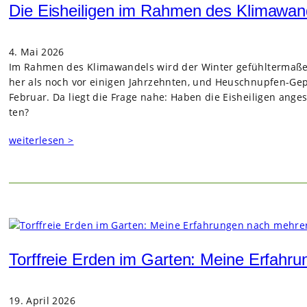
Die Eisheiligen im Rahmen des Klimawan
4. Mai 2026
Im Rah­men des Kli­ma­wan­dels wird der Win­ter gefühl­ter­ma­ßen
her als noch vor eini­gen Jahr­zehn­ten, und Heu­schnup­fen-
Februar. Da liegt die Frage nahe: Haben die Eis­hei­li­gen ange
ten?
weiterlesen >
Torffreie Erden im Garten: Meine Erfahr
19. April 2026