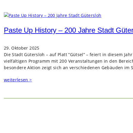
Paste Up History – 200 Jahre Stadt Güte
29. Oktober 2025
Die Stadt Güters­loh – auf Platt ”Gütsel” – fei­ert in die­sem Jah
viel­fäl­ti­gen Pro­gramm mit 200 Ver­an­stal­tun­gen in den Bere
beson­dere Aktion zeigt sich an ver­schie­de­nen Gebäu­den im St
weiterlesen >