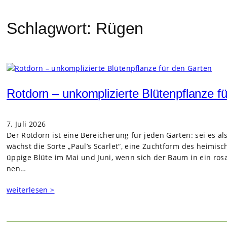
Schlagwort:
Rügen
Rotdorn – unkomplizierte Blütenpflanze f
7. Juli 2026
Der Rot­dorn ist eine Berei­che­rung für jeden Gar­ten: sei es a
wächst die Sorte „Paul’s Scar­let“, eine Zucht­form des hei­mi­sch
üppige Blüte im Mai und Juni, wenn sich der Baum in ein rosa-
nen…
weiterlesen >