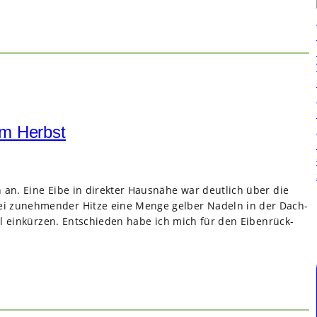
im Herbst
n an. Eine Eibe in direk­ter Haus­nähe war deut­lich über die
bei zuneh­men­der Hitze eine Menge gel­ber Nadeln in der Dach­
al ein­kür­zen. Ent­schie­den habe ich mich für den Eiben­rück­