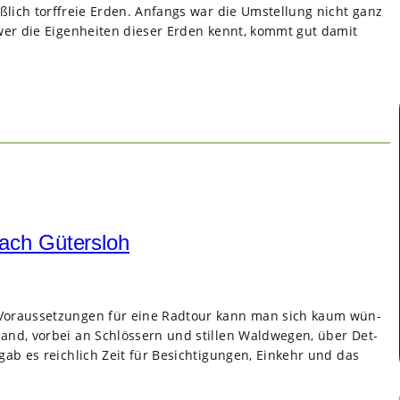
eß­lich torf­freie Erden. Anfangs war die Umstel­lung nicht ganz
 wer die Eigen­hei­ten die­ser Erden kennt, kommt gut damit
ach Gütersloh
Vor­aus­set­zun­gen für eine Rad­tour kann man sich kaum wün­
d, vor­bei an Schlös­sern und stil­len Wald­we­gen, über Det­
ab es reich­lich Zeit für Besich­ti­gun­gen, Ein­kehr und das