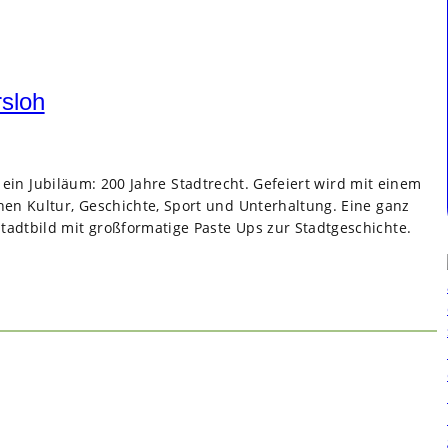
rsloh
r ein Jubi­läum: 200 Jahre Stadt­recht. Gefei­ert wird mit einem
i­chen Kul­tur, Geschichte, Sport und Unter­hal­tung. Eine ganz
adt­bild mit groß­for­ma­tige Paste Ups zur Stadt­ge­schichte.