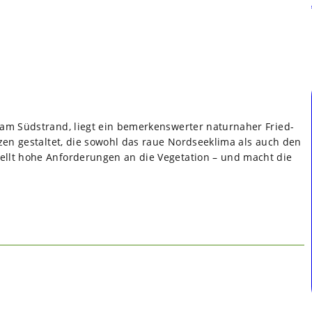
am Süd­strand, liegt ein bemer­kens­wer­ter natur­na­her Fried­
n­zen gestal­tet, die sowohl das raue Nord­see­klima als auch den
ellt hohe Anfor­de­run­gen an die Vege­ta­tion – und macht die