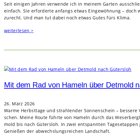
Seit eini­gen Jah­ren ver­wende ich in mei­nem Gar­ten aus­schli
ein­fach. SIe erfor­derte anfangs etwas Ein­ge­wöh­nung – doch
zurecht. Und man tut dabei noch etwas Gutes fürs Klima.
weiterlesen >
Mit dem Rad von Hameln über Detmold n
26. März 2026
Warme Herbst­tage und strah­len­der Son­nen­schein – bes­sere 
schen. Meine Route führte von Hameln durch das Weser­berg­lan
mold bis nach Güters­loh. In zwei ent­spann­ten Tages­etap­pen g
Genie­ßen der abwechs­lungs­rei­chen Land­schaft.