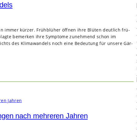
dels
 immer kür­zer. Früh­blü­her öff­nen ihre Blü­ten deut­lich frü­
Geplagte bemer­ken ihre Sym­ptome zuneh­mend schon im
­sichts des Kli­ma­wan­dels noch eine Bedeu­tung für unsere Gär­
ungen nach mehreren Jahren