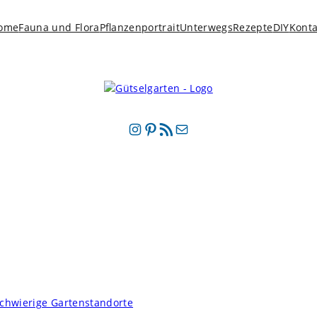
ome
Fauna und Flora
Pflanzenportrait
Unterwegs
Rezepte
DIY
Konta
Instagram
Pinterest
RSS-Feed
E-Mail