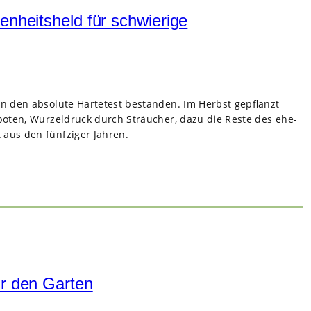
enheitsheld für schwierige
ten den abso­lute Här­te­test bestan­den. Im Herbst gepflanzt
bo­ten, Wur­zel­druck durch Sträu­cher, dazu die Reste des ehe­
 aus den fünf­zi­ger Jah­ren.
ür den Garten