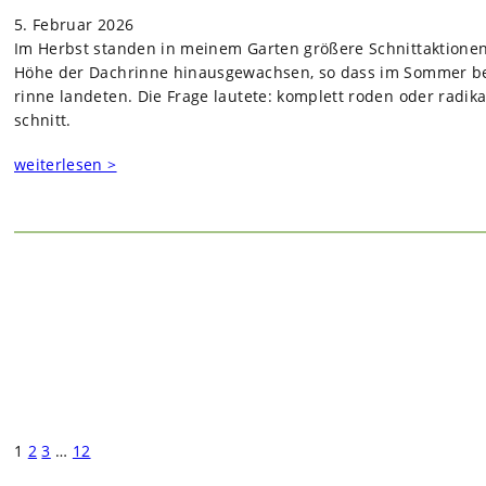
5. Februar 2026
Im Herbst stan­den in mei­nem Gar­ten grö­ßere Schnitt­ak­tio­ne
Höhe der Dach­rinne hin­aus­ge­wach­sen, so dass im Som­mer 
rinne lan­de­ten. Die Frage lau­tete: kom­plett roden oder radi­k
schnitt.
weiterlesen >
1
2
3
…
12