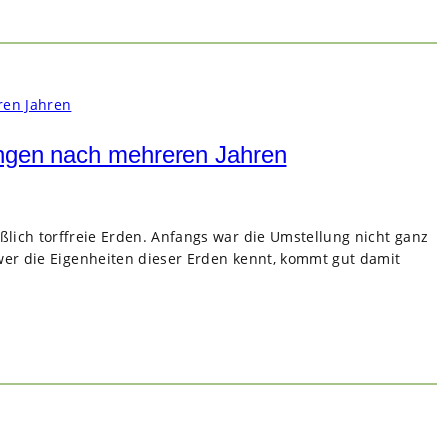
ungen nach mehreren Jahren
eß­lich torf­freie Erden. Anfangs war die Umstel­lung nicht ganz
 wer die Eigen­hei­ten die­ser Erden kennt, kommt gut damit