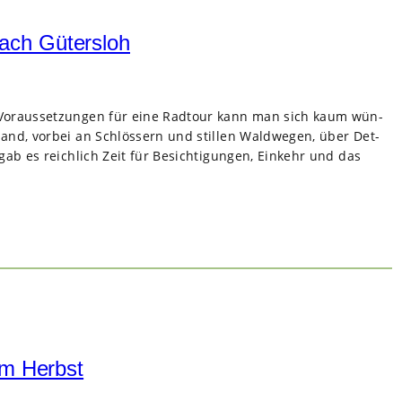
ach Gütersloh
Vor­aus­set­zun­gen für eine Rad­tour kann man sich kaum wün­
d, vor­bei an Schlös­sern und stil­len Wald­we­gen, über Det­
ab es reich­lich Zeit für Besich­ti­gun­gen, Ein­kehr und das
im Herbst