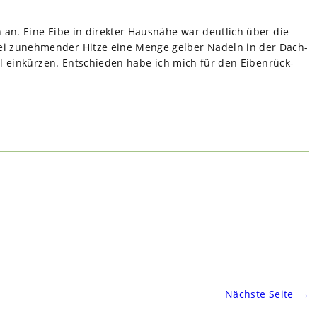
n an. Eine Eibe in direk­ter Haus­nähe war deut­lich über die
bei zuneh­men­der Hitze eine Menge gel­ber Nadeln in der Dach­
al ein­kür­zen. Ent­schie­den habe ich mich für den Eiben­rück­
Nächste Seite
→