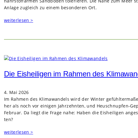
nähr­stoff­ar­men Sand­bo­den tole­rie­ren. Die Nähe zum Meer st
Anlage zugleich zu einem beson­de­ren Ort.
weiterlesen >
Die Eisheiligen im Rahmen des Klimawan
4. Mai 2026
Im Rah­men des Kli­ma­wan­dels wird der Win­ter gefühl­ter­ma­ßen
her als noch vor eini­gen Jahr­zehn­ten, und Heu­schnup­fen-
Februar. Da liegt die Frage nahe: Haben die Eis­hei­li­gen ange
ten?
weiterlesen >