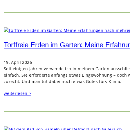
Torffreie Erden im Garten: Meine Erfahr
19. April 2026
Seit eini­gen Jah­ren ver­wende ich in mei­nem Gar­ten aus­schli
ein­fach. SIe erfor­derte anfangs etwas Ein­ge­wöh­nung – doch
zurecht. Und man tut dabei noch etwas Gutes fürs Klima.
weiterlesen >