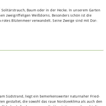
ls Soli­tär­strauch, Baum oder in der Hecke. In unse­rem Gar­ten
en zwei­grif­fe­li­gen Weiß­dorns. Beson­ders schön ist die
rotes Blü­ten­meer ver­wan­delt. Seine Zweige sind mit Dor­
am Süd­strand, liegt ein bemer­kens­wer­ter natur­na­her Fried­
n­zen gestal­tet, die sowohl das raue Nord­see­klima als auch den