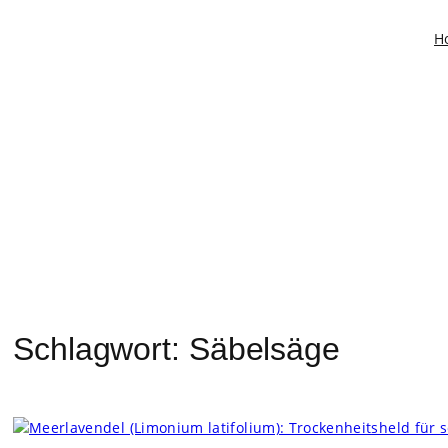
Zum
H
Inhalt
springen
Schlagwort:
Säbelsäge