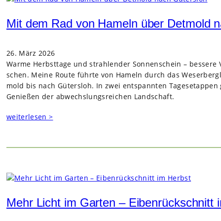
Mit dem Rad von Hameln über Detmold n
26. März 2026
Warme Herbst­tage und strah­len­der Son­nen­schein – bes­sere 
schen. Meine Route führte von Hameln durch das Weser­berg­lan
mold bis nach Güters­loh. In zwei ent­spann­ten Tages­etap­pen g
Genie­ßen der abwechs­lungs­rei­chen Land­schaft.
weiterlesen >
Mehr Licht im Garten – Eibenrückschnitt 