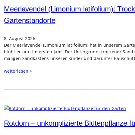
Meerlavendel (Limonium latifolium): Trock
Gartenstandorte
8. August 2026
Der Meer­la­ven­del (Limo­nium lati­fo­lium) hat in unse­rem Gar­
blüht er nun im ers­ten Jahr. Der Unter­grund: tro­cke­ner Sand­
ma­li­gen Sand­kas­tens unse­rer Kin­der und dar­un­ter Bau­schutt
weiterlesen >
Rotdorn – unkomplizierte Blütenpflanze f