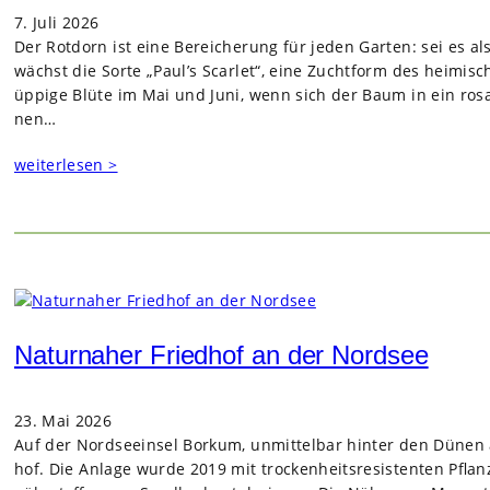
7. Juli 2026
Der Rot­dorn ist eine Berei­che­rung für jeden Gar­ten: sei es a
wächst die Sorte „Paul’s Scar­let“, eine Zucht­form des hei­mi­sch
üppige Blüte im Mai und Juni, wenn sich der Baum in ein rosa-
nen…
weiterlesen >
Naturnaher Friedhof an der Nordsee
23. Mai 2026
Auf der Nord­see­insel Bor­kum, unmit­tel­bar hin­ter den Dünen 
hof. Die Anlage wurde 2019 mit tro­cken­heits­re­sis­ten­ten Pfla