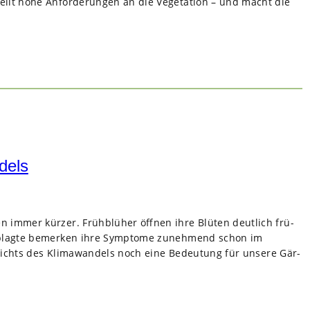
ellt hohe Anfor­de­run­gen an die Vege­ta­tion – und macht die
dels
 immer kür­zer. Früh­blü­her öff­nen ihre Blü­ten deut­lich frü­
Geplagte bemer­ken ihre Sym­ptome zuneh­mend schon im
­sichts des Kli­ma­wan­dels noch eine Bedeu­tung für unsere Gär­