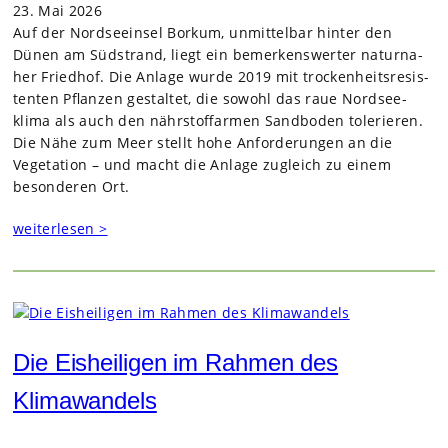
23. Mai 2026
Auf der Nord­see­insel Bor­kum, unmit­tel­bar hin­ter den
Dünen am Süd­strand, liegt ein bemer­kens­wer­ter natur­na­
her Fried­hof. Die Anlage wurde 2019 mit tro­cken­heits­re­sis­
ten­ten Pflan­zen gestal­tet, die sowohl das raue Nord­see­
klima als auch den nähr­stoff­ar­men Sand­bo­den tole­rie­ren.
Die Nähe zum Meer stellt hohe Anfor­de­run­gen an die
Vege­ta­tion – und macht die Anlage zugleich zu einem
beson­de­ren Ort.
weiterlesen >
Die Eisheiligen im Rahmen des
Klimawandels