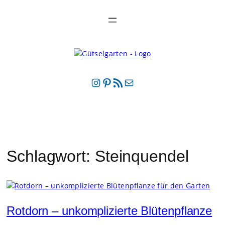
Zum
Inhalt
springen
Instagram
Pinterest
RSS-Feed
E-Mail
Schlagwort:
Steinquendel
Rotdorn – unkomplizierte Blütenpflanze