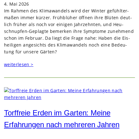
4. Mai 2026
Im Rah­men des Kli­ma­wan­dels wird der Win­ter gefühl­ter­
ma­ßen immer kür­zer. Früh­blü­her öff­nen ihre Blü­ten deut­
lich frü­her als noch vor eini­gen Jahr­zehn­ten, und Heu­
schnup­fen-Geplagte bemer­ken ihre Sym­ptome zuneh­mend
schon im Februar. Da liegt die Frage nahe: Haben die Eis­
hei­li­gen ange­sichts des Kli­ma­wan­dels noch eine Bedeu­
tung für unsere Gär­ten?
weiterlesen >
Torffreie Erden im Garten: Meine
Erfahrungen nach mehreren Jahren