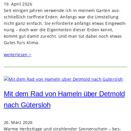
19. April 2026
Seit eini­gen Jah­ren ver­wende ich in mei­nem Gar­ten aus­
schließ­lich torf­freie Erden. Anfangs war die Umstel­lung
nicht ganz ein­fach. SIe erfor­derte anfangs etwas Ein­ge­wöh­
nung – doch wer die Eigen­hei­ten die­ser Erden kennt,
kommt gut damit zurecht. Und man tut dabei noch etwas
Gutes fürs Klima.
weiterlesen >
Mit dem Rad von Hameln über Detmold
nach Gütersloh
26. März 2026
Warme Herbst­tage und strah­len­der Son­nen­schein – bes­