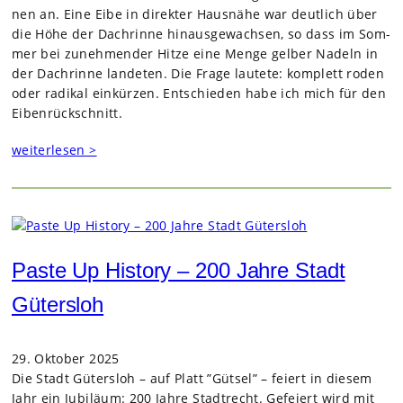
nen an. Eine Eibe in direk­ter Haus­nähe war deut­lich über
die Höhe der Dach­rinne hin­aus­ge­wach­sen, so dass im Som­
mer bei zuneh­men­der Hitze eine Menge gel­ber Nadeln in
der Dach­rinne lan­de­ten. Die Frage lau­tete: kom­plett roden
oder radi­kal ein­kür­zen. Ent­schie­den habe ich mich für den
Eiben­rück­schnitt.
weiterlesen >
Paste Up History – 200 Jahre Stadt
Gütersloh
29. Oktober 2025
Die Stadt Güters­loh – auf Platt ”Gütsel” – fei­ert in die­sem
Jahr ein Jubi­läum: 200 Jahre Stadt­recht. Gefei­ert wird mit