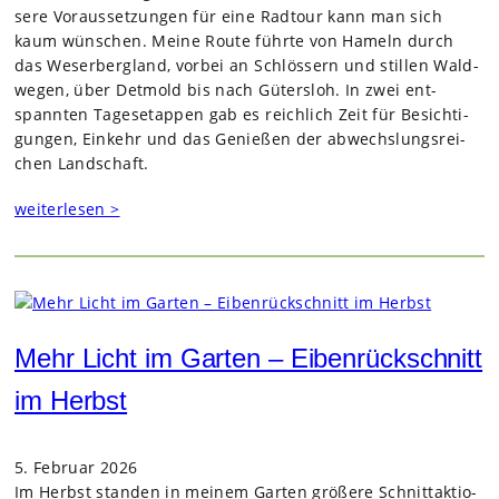
sere Vor­aus­set­zun­gen für eine Rad­tour kann man sich
kaum wün­schen. Meine Route führte von Hameln durch
das Weser­berg­land, vor­bei an Schlös­sern und stil­len Wald­
we­gen, über Det­mold bis nach Güters­loh. In zwei ent­
spann­ten Tages­etap­pen gab es reich­lich Zeit für Besich­ti­
gun­gen, Ein­kehr und das Genie­ßen der abwechs­lungs­rei­
chen Land­schaft.
weiterlesen >
Mehr Licht im Garten – Eibenrückschnitt
im Herbst
5. Februar 2026
Im Herbst stan­den in mei­nem Gar­ten grö­ßere Schnitt­ak­tio­