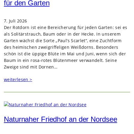
für den Garten
7. Juli 2026
Der Rot­dorn ist eine Berei­che­rung für jeden Gar­ten: sei es
als Soli­tär­strauch, Baum oder in der Hecke. In unse­rem
Gar­ten wächst die Sorte „Paul’s Scar­let“, eine Zucht­form
des hei­mi­schen zwei­grif­fe­li­gen Weiß­dorns. Beson­ders
schön ist die üppige Blüte im Mai und Juni, wenn sich der
Baum in ein rosa-rotes Blü­ten­meer ver­wan­delt. Seine
Zweige sind mit Dor­nen…
weiterlesen >
Naturnaher Friedhof an der Nordsee