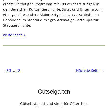
einem viel­fäl­ti­gen Pro­gramm mit 200 Ver­an­stal­tun­gen in
den Berei­chen Kul­tur, Geschichte, Sport und Unter­hal­tung.
Eine ganz beson­dere Aktion zeigt sich an ver­schie­de­nen
Gebäu­den im Stadt­bild mit groß­for­ma­tige Paste Ups zur
Stadt­ge­schichte.
weiterlesen >
1
2
3
…
12
Nächste Seite
→
Gütselgarten
Gütsel ist platt und steht für Gütersloh.