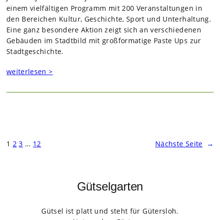
einem viel­fäl­ti­gen Pro­gramm mit 200 Ver­an­stal­tun­gen in
den Berei­chen Kul­tur, Geschichte, Sport und Unter­hal­tung.
Eine ganz beson­dere Aktion zeigt sich an ver­schie­de­nen
Gebäu­den im Stadt­bild mit groß­for­ma­tige Paste Ups zur
Stadt­ge­schichte.
weiterlesen >
1
2
3
…
12
Nächste Seite
→
Gütselgarten
Gütsel ist platt und steht für Gütersloh.