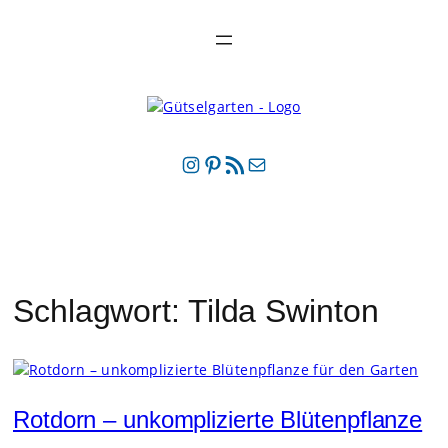
Zum
Inhalt
springen
Instagram
Pinterest
RSS-Feed
E-Mail
Schlagwort:
Tilda Swinton
Rotdorn – unkomplizierte Blütenpflanze