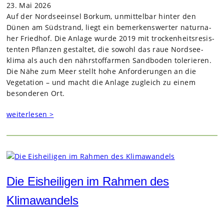
23. Mai 2026
Auf der Nord­see­insel Bor­kum, unmit­tel­bar hin­ter den
Dünen am Süd­strand, liegt ein bemer­kens­wer­ter natur­na­
her Fried­hof. Die Anlage wurde 2019 mit tro­cken­heits­re­sis­
ten­ten Pflan­zen gestal­tet, die sowohl das raue Nord­see­
klima als auch den nähr­stoff­ar­men Sand­bo­den tole­rie­ren.
Die Nähe zum Meer stellt hohe Anfor­de­run­gen an die
Vege­ta­tion – und macht die Anlage zugleich zu einem
beson­de­ren Ort.
weiterlesen >
Die Eisheiligen im Rahmen des
Klimawandels