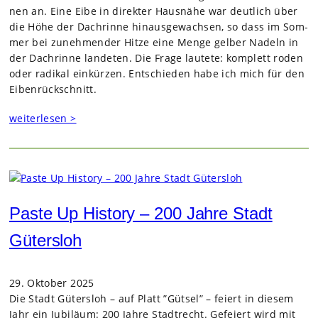
nen an. Eine Eibe in direk­ter Haus­nähe war deut­lich über
die Höhe der Dach­rinne hin­aus­ge­wach­sen, so dass im Som­
mer bei zuneh­men­der Hitze eine Menge gel­ber Nadeln in
der Dach­rinne lan­de­ten. Die Frage lau­tete: kom­plett roden
oder radi­kal ein­kür­zen. Ent­schie­den habe ich mich für den
Eiben­rück­schnitt.
weiterlesen >
Paste Up History – 200 Jahre Stadt
Gütersloh
29. Oktober 2025
Die Stadt Güters­loh – auf Platt ”Gütsel” – fei­ert in die­sem
Jahr ein Jubi­läum: 200 Jahre Stadt­recht. Gefei­ert wird mit