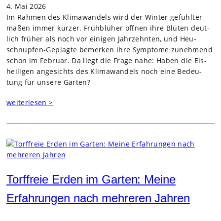
4. Mai 2026
Im Rah­men des Kli­ma­wan­dels wird der Win­ter gefühl­ter­
ma­ßen immer kür­zer. Früh­blü­her öff­nen ihre Blü­ten deut­
lich frü­her als noch vor eini­gen Jahr­zehn­ten, und Heu­
schnup­fen-Geplagte bemer­ken ihre Sym­ptome zuneh­mend
schon im Februar. Da liegt die Frage nahe: Haben die Eis­
hei­li­gen ange­sichts des Kli­ma­wan­dels noch eine Bedeu­
tung für unsere Gär­ten?
weiterlesen >
Torffreie Erden im Garten: Meine
Erfahrungen nach mehreren Jahren