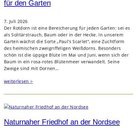
für den Garten
7. Juli 2026
Der Rot­dorn ist eine Berei­che­rung für jeden Gar­ten: sei es
als Soli­tär­strauch, Baum oder in der Hecke. In unse­rem
Gar­ten wächst die Sorte „Paul’s Scar­let“, eine Zucht­form
des hei­mi­schen zwei­grif­fe­li­gen Weiß­dorns. Beson­ders
schön ist die üppige Blüte im Mai und Juni, wenn sich der
Baum in ein rosa-rotes Blü­ten­meer ver­wan­delt. Seine
Zweige sind mit Dor­nen…
weiterlesen >
Naturnaher Friedhof an der Nordsee