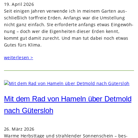
19. April 2026
Seit eini­gen Jah­ren ver­wende ich in mei­nem Gar­ten aus­
schließ­lich torf­freie Erden. Anfangs war die Umstel­lung
nicht ganz ein­fach. SIe erfor­derte anfangs etwas Ein­ge­wöh­
nung – doch wer die Eigen­hei­ten die­ser Erden kennt,
kommt gut damit zurecht. Und man tut dabei noch etwas
Gutes fürs Klima.
weiterlesen >
Mit dem Rad von Hameln über Detmold
nach Gütersloh
26. März 2026
Warme Herbst­tage und strah­len­der Son­nen­schein – bes­