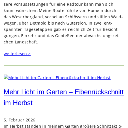
sere Vor­aus­set­zun­gen für eine Rad­tour kann man sich
kaum wün­schen. Meine Route führte von Hameln durch
das Weser­berg­land, vor­bei an Schlös­sern und stil­len Wald­
we­gen, über Det­mold bis nach Güters­loh. In zwei ent­
spann­ten Tages­etap­pen gab es reich­lich Zeit für Besich­ti­
gun­gen, Ein­kehr und das Genie­ßen der abwechs­lungs­rei­
chen Land­schaft.
weiterlesen >
Mehr Licht im Garten – Eibenrückschnitt
im Herbst
5. Februar 2026
Im Herbst stan­den in mei­nem Gar­ten grö­ßere Schnitt­ak­tio­