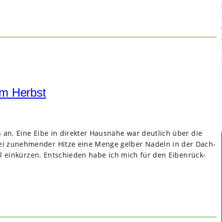
im Herbst
n an. Eine Eibe in direk­ter Haus­nähe war deut­lich über die
bei zuneh­men­der Hitze eine Menge gel­ber Nadeln in der Dach­
al ein­kür­zen. Ent­schie­den habe ich mich für den Eiben­rück­