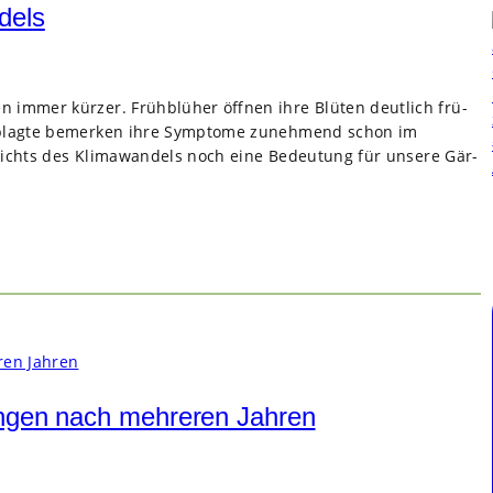
dels
 immer kür­zer. Früh­blü­her öff­nen ihre Blü­ten deut­lich frü­
Geplagte bemer­ken ihre Sym­ptome zuneh­mend schon im
­sichts des Kli­ma­wan­dels noch eine Bedeu­tung für unsere Gär­
ungen nach mehreren Jahren