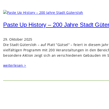
Paste Up History – 200 Jahre Stadt Güte
29. Oktober 2025
Die Stadt Güters­loh – auf Platt ”Gütsel” – fei­ert in die­sem Jah
viel­fäl­ti­gen Pro­gramm mit 200 Ver­an­stal­tun­gen in den Bere
beson­dere Aktion zeigt sich an ver­schie­de­nen Gebäu­den im St
weiterlesen >