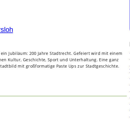
rsloh
r ein Jubi­läum: 200 Jahre Stadt­recht. Gefei­ert wird mit einem
i­chen Kul­tur, Geschichte, Sport und Unter­hal­tung. Eine ganz
adt­bild mit groß­for­ma­tige Paste Ups zur Stadt­ge­schichte.