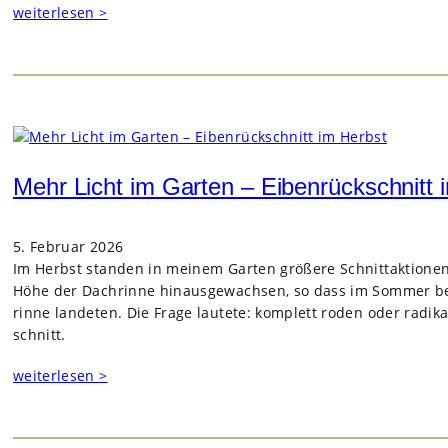
weiterlesen >
Mehr Licht im Garten – Eibenrückschnitt 
5. Februar 2026
Im Herbst stan­den in mei­nem Gar­ten grö­ßere Schnitt­ak­tio­ne
Höhe der Dach­rinne hin­aus­ge­wach­sen, so dass im Som­mer 
rinne lan­de­ten. Die Frage lau­tete: kom­plett roden oder radi­k
schnitt.
weiterlesen >