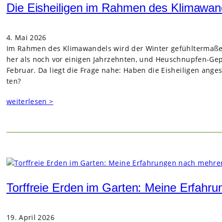
Die Eisheiligen im Rahmen des Klimawan
4. Mai 2026
Im Rah­men des Kli­ma­wan­dels wird der Win­ter gefühl­ter­ma­ßen
her als noch vor eini­gen Jahr­zehn­ten, und Heu­schnup­fen-
Februar. Da liegt die Frage nahe: Haben die Eis­hei­li­gen ange
ten?
weiterlesen >
Torffreie Erden im Garten: Meine Erfahr
19. April 2026