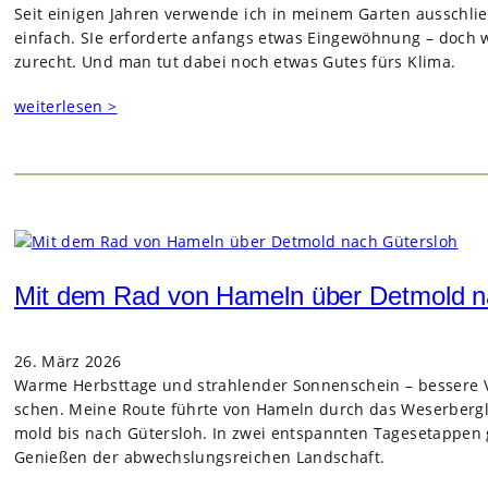
Seit eini­gen Jah­ren ver­wende ich in mei­nem Gar­ten aus­schli
ein­fach. SIe erfor­derte anfangs etwas Ein­ge­wöh­nung – doch
zurecht. Und man tut dabei noch etwas Gutes fürs Klima.
weiterlesen >
Mit dem Rad von Hameln über Detmold n
26. März 2026
Warme Herbst­tage und strah­len­der Son­nen­schein – bes­sere 
schen. Meine Route führte von Hameln durch das Weser­berg­lan
mold bis nach Güters­loh. In zwei ent­spann­ten Tages­etap­pen g
Genie­ßen der abwechs­lungs­rei­chen Land­schaft.