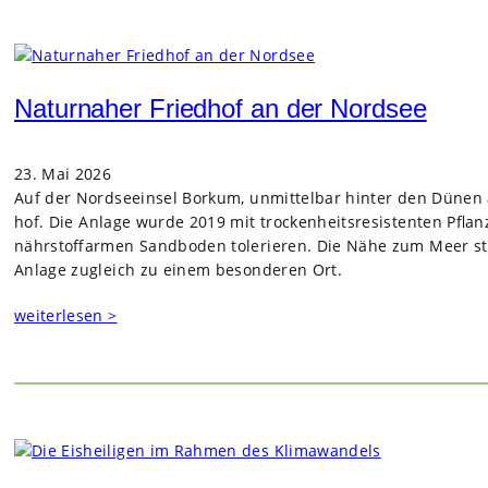
Naturnaher Friedhof an der Nordsee
23. Mai 2026
Auf der Nord­see­insel Bor­kum, unmit­tel­bar hin­ter den Dünen 
hof. Die Anlage wurde 2019 mit tro­cken­heits­re­sis­ten­ten Pfla
nähr­stoff­ar­men Sand­bo­den tole­rie­ren. Die Nähe zum Meer st
Anlage zugleich zu einem beson­de­ren Ort.
weiterlesen >