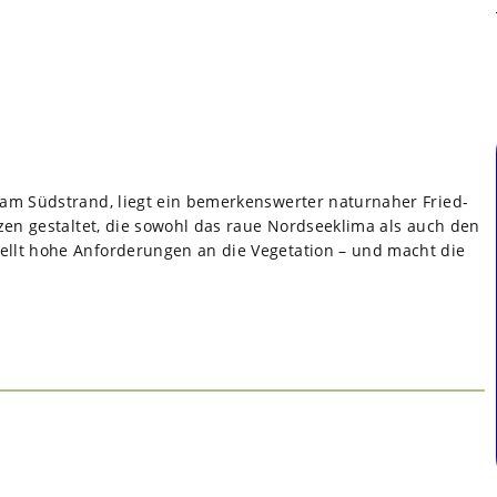
am Süd­strand, liegt ein bemer­kens­wer­ter natur­na­her Fried­
n­zen gestal­tet, die sowohl das raue Nord­see­klima als auch den
ellt hohe Anfor­de­run­gen an die Vege­ta­tion – und macht die