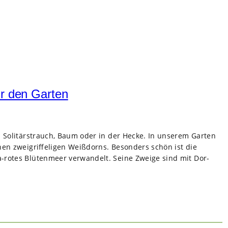
ür den Garten
ls Soli­tär­strauch, Baum oder in der Hecke. In unse­rem Gar­ten
en zwei­grif­fe­li­gen Weiß­dorns. Beson­ders schön ist die
rotes Blü­ten­meer ver­wan­delt. Seine Zweige sind mit Dor­