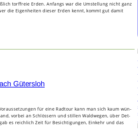
eß­lich torf­freie Erden. Anfangs war die Umstel­lung nicht ganz
 wer die Eigen­hei­ten die­ser Erden kennt, kommt gut damit
ach Gütersloh
Vor­aus­set­zun­gen für eine Rad­tour kann man sich kaum wün­
d, vor­bei an Schlös­sern und stil­len Wald­we­gen, über Det­
ab es reich­lich Zeit für Besich­ti­gun­gen, Ein­kehr und das