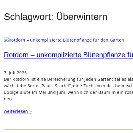
Schlagwort:
Überwintern
Rotdorn – unkomplizierte Blütenpflanze f
7. Juli 2026
Der Rot­dorn ist eine Berei­che­rung für jeden Gar­ten: sei es a
wächst die Sorte „Paul’s Scar­let“, eine Zucht­form des hei­mi­sch
üppige Blüte im Mai und Juni, wenn sich der Baum in ein rosa-
nen…
weiterlesen >