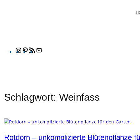
Zum
H
Inhalt
springen
Instagram
Pinterest
RSS-
E-
Feed
Mail
Schlagwort:
Weinfass
Rotdorn – unkomplizierte Blütenpflanze f