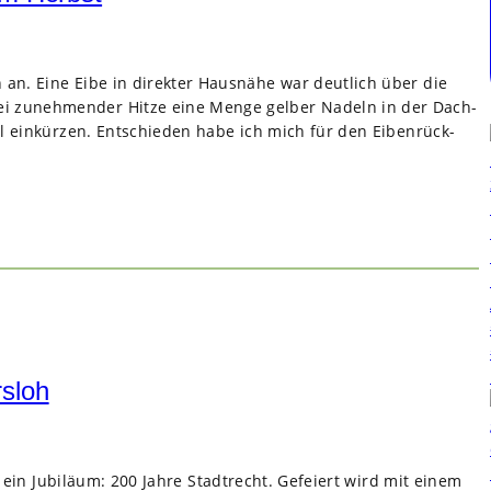
n an. Eine Eibe in direk­ter Haus­nähe war deut­lich über die
bei zuneh­men­der Hitze eine Menge gel­ber Nadeln in der Dach­
al ein­kür­zen. Ent­schie­den habe ich mich für den Eiben­rück­
rsloh
r ein Jubi­läum: 200 Jahre Stadt­recht. Gefei­ert wird mit einem