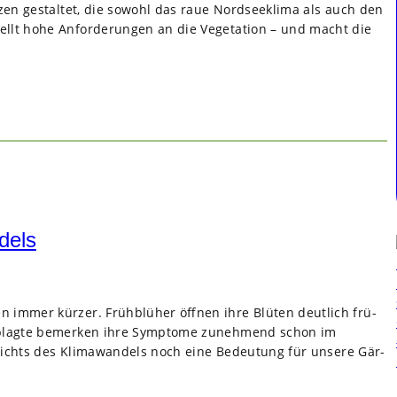
n­zen gestal­tet, die sowohl das raue Nord­see­klima als auch den
ellt hohe Anfor­de­run­gen an die Vege­ta­tion – und macht die
dels
 immer kür­zer. Früh­blü­her öff­nen ihre Blü­ten deut­lich frü­
Geplagte bemer­ken ihre Sym­ptome zuneh­mend schon im
­sichts des Kli­ma­wan­dels noch eine Bedeu­tung für unsere Gär­