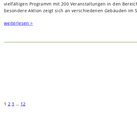
viel­fäl­ti­gen Pro­gramm mit 200 Ver­an­stal­tun­gen in den Bere
beson­dere Aktion zeigt sich an ver­schie­de­nen Gebäu­den im St
weiterlesen >
1
2
3
…
12