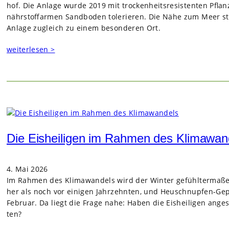
hof. Die Anlage wurde 2019 mit tro­cken­heits­re­sis­ten­ten Pfla
nähr­stoff­ar­men Sand­bo­den tole­rie­ren. Die Nähe zum Meer st
Anlage zugleich zu einem beson­de­ren Ort.
weiterlesen >
Die Eisheiligen im Rahmen des Klimawan
4. Mai 2026
Im Rah­men des Kli­ma­wan­dels wird der Win­ter gefühl­ter­ma­ßen
her als noch vor eini­gen Jahr­zehn­ten, und Heu­schnup­fen-
Februar. Da liegt die Frage nahe: Haben die Eis­hei­li­gen ange
ten?