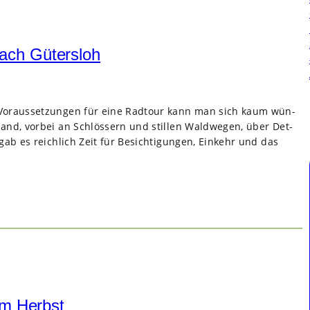
ach Gütersloh
Vor­aus­set­zun­gen für eine Rad­tour kann man sich kaum wün­
d, vor­bei an Schlös­sern und stil­len Wald­we­gen, über Det­
ab es reich­lich Zeit für Besich­ti­gun­gen, Ein­kehr und das
im Herbst