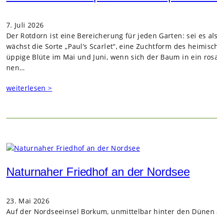
7. Juli 2026
Der Rot­dorn ist eine Berei­che­rung für jeden Gar­ten: sei es a
wächst die Sorte „Paul’s Scar­let“, eine Zucht­form des hei­mi­sch
üppige Blüte im Mai und Juni, wenn sich der Baum in ein rosa-
nen…
weiterlesen >
Naturnaher Friedhof an der Nordsee
23. Mai 2026
Auf der Nord­see­insel Bor­kum, unmit­tel­bar hin­ter den Dünen 