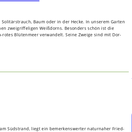
ls Soli­tär­strauch, Baum oder in der Hecke. In unse­rem Gar­ten
en zwei­grif­fe­li­gen Weiß­dorns. Beson­ders schön ist die
rotes Blü­ten­meer ver­wan­delt. Seine Zweige sind mit Dor­
am Süd­strand, liegt ein bemer­kens­wer­ter natur­na­her Fried­