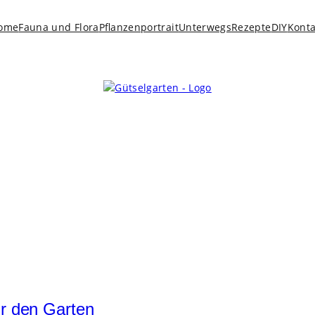
ome
Fauna und Flora
Pflanzenportrait
Unterwegs
Rezepte
DIY
Konta
ür den Garten