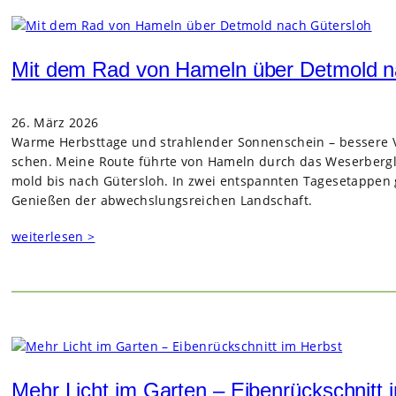
Mit dem Rad von Hameln über Detmold n
26. März 2026
Warme Herbst­tage und strah­len­der Son­nen­schein – bes­sere 
schen. Meine Route führte von Hameln durch das Weser­berg­lan
mold bis nach Güters­loh. In zwei ent­spann­ten Tages­etap­pen g
Genie­ßen der abwechs­lungs­rei­chen Land­schaft.
weiterlesen >
Mehr Licht im Garten – Eibenrückschnitt 