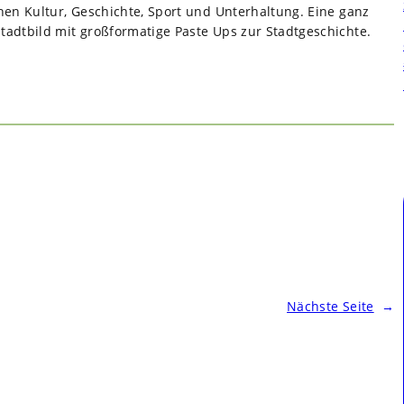
i­chen Kul­tur, Geschichte, Sport und Unter­hal­tung. Eine ganz
adt­bild mit groß­for­ma­tige Paste Ups zur Stadt­ge­schichte.
Nächste Seite
→