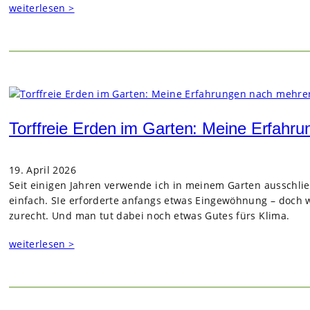
weiterlesen >
Torffreie Erden im Garten: Meine Erfahr
19. April 2026
Seit eini­gen Jah­ren ver­wende ich in mei­nem Gar­ten aus­schli
ein­fach. SIe erfor­derte anfangs etwas Ein­ge­wöh­nung – doch
zurecht. Und man tut dabei noch etwas Gutes fürs Klima.
weiterlesen >