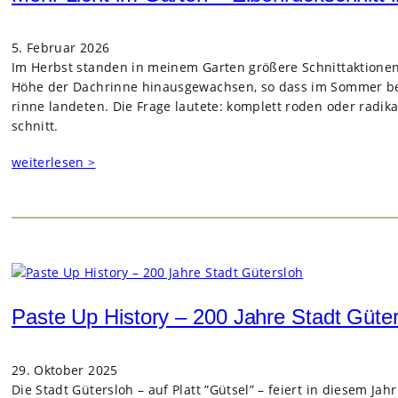
5. Februar 2026
Im Herbst stan­den in mei­nem Gar­ten grö­ßere Schnitt­ak­tio­ne
Höhe der Dach­rinne hin­aus­ge­wach­sen, so dass im Som­mer 
rinne lan­de­ten. Die Frage lau­tete: kom­plett roden oder radi­k
schnitt.
weiterlesen >
Paste Up History – 200 Jahre Stadt Güte
29. Oktober 2025
Die Stadt Güters­loh – auf Platt ”Gütsel” – fei­ert in die­sem Jah