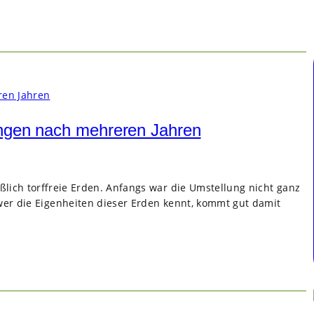
ungen nach mehreren Jahren
eß­lich torf­freie Erden. Anfangs war die Umstel­lung nicht ganz
 wer die Eigen­hei­ten die­ser Erden kennt, kommt gut damit