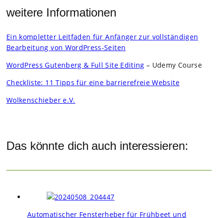
weitere Informationen
Ein kom­plet­ter Leit­fa­den für Anfän­ger zur voll­stän­di­gen
Bear­bei­tung von Word­Press-Sei­ten
Word­Press Guten­berg & Full Site Editing
– Udemy Course
Check­liste: 11 Tipps für eine bar­rie­re­freie Web­site
Wol­ken­schie­ber e.V.
Das könnte dich auch interessieren:
Automatischer Fensterheber für Frühbeet und