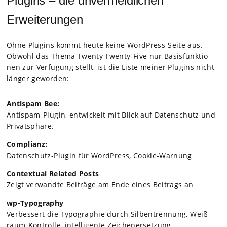
Plugins – die unvermeidlichen
Erweiterungen
Ohne Plug­ins kommt heute keine Word­Press-Seite aus.
Obwohl das Thema Twenty Twenty-Five nur Basis­funk­tio­
nen zur Ver­fü­gung stellt, ist die Liste mei­ner Plug­ins nicht
län­ger gewor­den:
Anti­s­pam Bee:
Anti­s­pam-Plugin, ent­wi­ckelt mit Blick auf Daten­schutz und
Pri­vat­sphäre.
Com­pli­anz:
Daten­schutz-Plugin für Word­Press, Coo­kie-War­nung
Con­tex­tual Rela­ted Posts
Zeigt ver­wandte Bei­träge am Ende eines Bei­trags an
wp-Typo­gra­phy
Ver­bes­sert die Typo­gra­phie durch Sil­ben­tren­nung, Weiß­
raum-Kon­trolle, intel­li­gente Zei­chener­set­zung