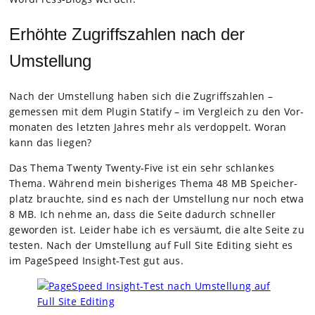
Erhöhte Zugriffszahlen nach der
Umstellung
Nach der Umstel­lung haben sich die Zugriffs­zah­len –
gemes­sen mit dem Plugin Sta­tify – im Ver­gleich zu den Vor­
mo­na­ten des letz­ten Jah­res mehr als ver­dop­pelt. Woran
kann das lie­gen?
Das Thema Twenty Twenty-Five ist ein sehr schlan­kes
Thema. Wäh­rend mein bis­he­ri­ges Thema 48 MB Spei­cher­
platz brauchte, sind es nach der Umstel­lung nur noch etwa
8 MB. Ich nehme an, dass die Seite dadurch schnel­ler
gewor­den ist. Lei­der habe ich es ver­säumt, die alte Seite zu
tes­ten. Nach der Umstel­lung auf Full Site Editing sieht es
im Page­Speed Insight-Test gut aus.