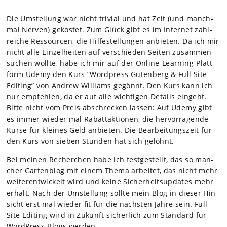
Die Umstel­lung war nicht tri­vial und hat Zeit (und manch­
mal Ner­ven) gekos­tet. Zum Glück gibt es im Inter­net zahl­
rei­che Res­sour­cen, die Hil­fe­stel­lun­gen anbie­ten. Da ich mir
nicht alle Ein­zel­hei­ten auf ver­schie­den Sei­ten zusam­men­
su­chen wollte, habe ich mir auf der Online-Lear­ning-Platt­
form Udemy den Kurs ”Word­press Guten­berg & Full Site
Editing” von Andrew Wil­liams gegönnt. Den Kurs kann ich
nur emp­feh­len, da er auf alle wich­ti­gen Details ein­geht.
Bitte nicht vom Preis abschre­cken las­sen: Auf Udemy gibt
es immer wie­der mal Rabatt­ak­tio­nen, die her­vor­ra­gende
Kurse für klei­nes Geld anbie­ten. Die Bear­bei­tungs­zeit für
den Kurs von sie­ben Stun­den hat sich gelohnt.
Bei mei­nen Recher­chen habe ich fest­ge­stellt, das so man­
cher Gar­ten­blog mit einem Thema arbei­tet, das nicht mehr
wei­ter­ent­wi­ckelt wird und keine Sicher­heits­up­dates mehr
erhält. Nach der Umstel­lung sollte mein Blog in die­ser Hin­
sicht erst mal wie­der fit für die nächs­ten Jahre sein. Full
Site Editing wird in Zukunft sicher­lich zum Stan­dard für
Word­Press-Blogs wer­den.