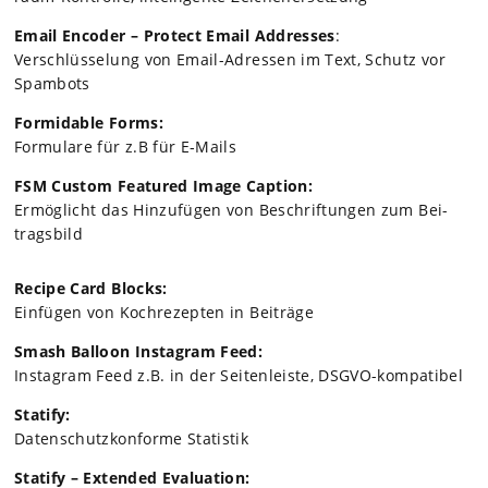
Email Enco­der – Pro­tect Email Addres­ses
:
Ver­schlüs­se­lung von Email-Adres­sen im Text, Schutz vor
Spam­bots
For­mi­da­ble Forms:
For­mu­lare für z.B für E‑Mails
FSM Cus­tom Fea­tured Image Cap­tion:
Ermög­licht das Hin­zu­fü­gen von Beschrif­tun­gen zum Bei­
trags­bild
Recipe Card Blocks:
Ein­fü­gen von Koch­re­zep­ten in Bei­träge
Smash Bal­loon Insta­gram Feed:
Insta­gram Feed z.B. in der Sei­ten­leiste, DSGVO-kom­pa­ti­bel
Sta­tify:
Daten­schutz­kon­forme Sta­tis­tik
Sta­tify – Exten­ded Eva­lua­tion: