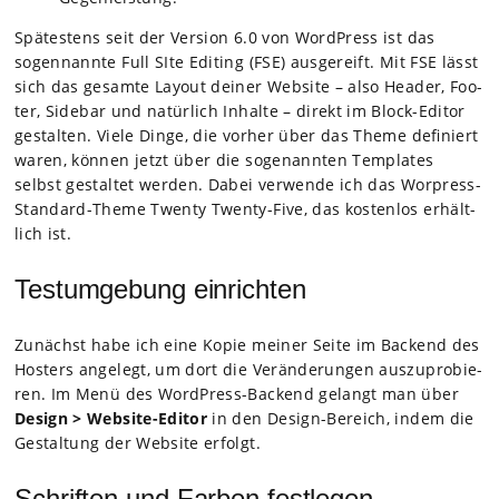
Spä­tes­tens seit der Ver­sion 6.0 von Word­Press ist das
sogen­n­annte Full SIte Editing (FSE) aus­ge­reift. Mit FSE lässt
sich das gesamte Lay­out dei­ner Web­site – also Hea­der, Foo­
ter, Side­bar und natür­lich Inhalte – direkt im Block-Edi­tor
gestal­ten. Viele Dinge, die vor­her über das Theme defi­niert
waren, kön­nen jetzt über die soge­nann­ten Tem­pla­tes
selbst gestal­tet wer­den. Dabei ver­wende ich das Wor­press-
Stan­dard-Theme Twenty Twenty-Five, das kos­ten­los erhält­
lich ist.
Testumgebung einrichten
Zunächst habe ich eine Kopie mei­ner Seite im Backend des
Hos­ters ange­legt, um dort die Ver­än­de­run­gen aus­zu­pro­bie­
ren. Im Menü des Word­Press-Backend gelangt man über
Design > Web­site-Edi­tor
in den Design-Bereich, indem die
Gestal­tung der Web­site erfolgt.
Schriften und Farben festlegen