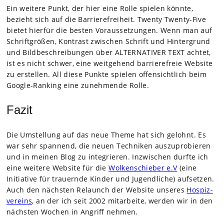
Ein wei­tere Punkt, der hier eine Rolle spie­len könnte,
bezieht sich auf die Bar­rie­re­frei­heit. Twenty Twenty-Five
bie­tet hier­für die bes­ten Vor­aus­set­zun­gen. Wenn man auf
Schrift­grö­ßen, Kon­trast zwi­schen Schrift und Hin­ter­grund
und Bild­be­schrei­bun­gen über ALTERNATIVER TEXT ach­tet,
ist es nicht schwer, eine weit­ge­hend bar­rie­re­freie Web­site
zu erstel­len. All diese Punkte spie­len offen­sicht­lich beim
Google-Ran­king eine zuneh­mende Rolle.
Fazit
Die Umstel­lung auf das neue Theme hat sich gelohnt. Es
war sehr span­nend, die neuen Tech­ni­ken aus­zu­pro­bie­ren
und in mei­nen Blog zu inte­grie­ren. Inzwi­schen durfte ich
eine wei­tere Web­site für die
Wol­ken­schie­ber e.V
(eine
Initia­tive für trau­ernde Kin­der und Jugend­li­che) auf­set­zen.
Auch den nächs­ten Relaunch der Web­site unse­res
Hos­piz­
ver­eins
, an der ich seit 2002 mit­ar­beite, wer­den wir in den
nächs­ten Wochen in Angriff neh­men.