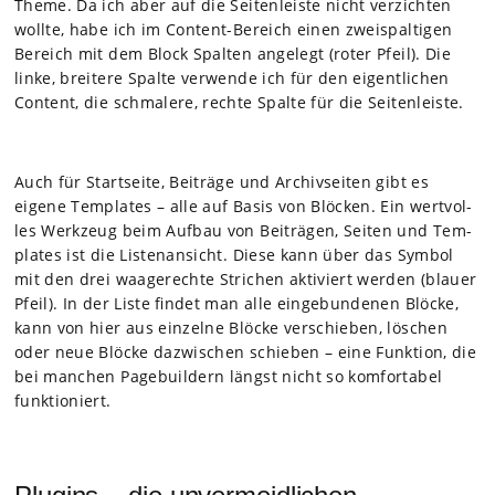
Theme. Da ich aber auf die Sei­ten­leiste nicht ver­zich­ten
wollte, habe ich im Con­tent-Bereich einen zwei­spal­ti­gen
Bereich mit dem Block Spal­ten ange­legt (roter Pfeil). Die
linke, brei­tere Spalte ver­wende ich für den eigent­li­chen
Con­tent, die schma­lere, rechte Spalte für die Sei­ten­leiste.
Auch für Start­seite, Bei­träge und Archiv­sei­ten gibt es
eigene Tem­pla­tes – alle auf Basis von Blö­cken. Ein wert­vol­
les Werk­zeug beim Auf­bau von Bei­trä­gen, Sei­ten und Tem­
pla­tes ist die Lis­ten­an­sicht. Diese kann über das Sym­bol
mit den drei waa­ge­rechte Stri­chen akti­viert wer­den (blauer
Pfeil). In der Liste fin­det man alle ein­ge­bun­de­nen Blö­cke,
kann von hier aus ein­zelne Blö­cke ver­schie­ben, löschen
oder neue Blö­cke dazwi­schen schie­ben – eine Funk­tion, die
bei man­chen Page­buil­dern längst nicht so kom­for­ta­bel
funk­tio­niert.