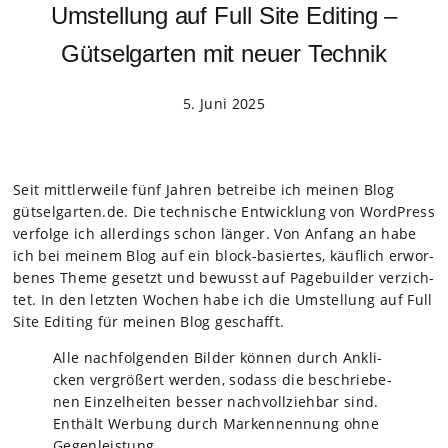
Umstellung auf Full Site Editing –
Gütselgarten mit neuer Technik
5. Juni 2025
Seit mitt­ler­weile fünf Jah­ren betreibe ich mei­nen Blog
gütselgarten.de. Die tech­ni­sche Ent­wick­lung von Word­Press
ver­folge ich aller­dings schon län­ger. Von Anfang an habe
ich bei mei­nem Blog auf ein block-basier­tes, käuf­lich erwor­
be­nes Theme gesetzt und bewusst auf Page­buil­der ver­zich­
tet. In den letz­ten Wochen habe ich die Umstel­lung auf Full
Site Editing für mei­nen Blog geschafft.
Alle nach­fol­gen­den Bil­der kön­nen durch Ankli­
cken ver­grö­ßert wer­den, sodass die beschrie­be­
nen Ein­zel­hei­ten bes­ser nach­voll­zieh­bar sind.
Ent­hält Wer­bung durch Mar­ken­nen­nung ohne
Gegen­leis­tung.