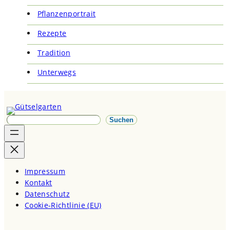
Pflanzenportrait
Rezepte
Tradition
Unterwegs
S
Suchen
u
c
h
e
Impressum
n
Kontakt
Datenschutz
Cookie-Richtlinie (EU)