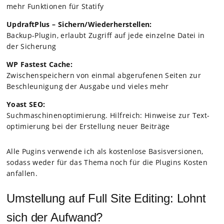
mehr Funk­tio­nen für Sta­tify
Updraft­Plus – Sichern/Wiederherstellen:
Backup-Plugin, erlaubt Zugriff auf jede ein­zelne Datei in
der Siche­rung
WP Fas­test Cache:
Zwi­schen­spei­chern von ein­mal abge­ru­fe­nen Sei­ten zur
Beschleu­ni­gung der Aus­gabe und vie­les mehr
Yoast SEO:
Such­ma­schi­nen­op­ti­mie­rung. Hilf­reich: Hin­weise zur Tex­t­
op­ti­mie­rung bei der Erstel­lung neuer Bei­träge
Alle Pug­ins ver­wende ich als kos­ten­lose Basis­ver­sio­nen,
sodass weder für das Thema noch für die Plug­ins Kos­ten
anfal­len.
Umstellung auf Full Site Editing: Lohnt
sich der Aufwand?