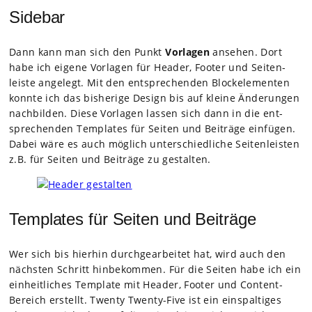
Sidebar
Dann kann man sich den Punkt
Vor­la­gen
anse­hen. Dort
habe ich eigene Vor­la­gen für Hea­der, Foo­ter und Sei­ten­
leiste ange­legt. Mit den ent­spre­chen­den Block­ele­men­ten
konnte ich das bis­he­rige Design bis auf kleine Ände­run­gen
nach­bil­den. Diese Vor­la­gen las­sen sich dann in die ent­
spre­chen­den Tem­pla­tes für Sei­ten und Bei­träge ein­fü­gen.
Dabei wäre es auch mög­lich unter­schied­li­che Sei­ten­leis­ten
z.B. für Sei­ten und Bei­träge zu gestal­ten.
Templates für Seiten und Beiträge
Wer sich bis hier­hin durch­ge­ar­bei­tet hat, wird auch den
nächs­ten Schritt hin­be­kom­men. Für die Sei­ten habe ich ein
ein­heit­li­ches Tem­p­late mit Hea­der, Foo­ter und Con­tent-
Bereich erstellt. Twenty Twenty-Five ist ein ein­spal­ti­ges