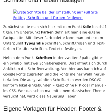
Zunächst sollte man sich hier mit dem Punkt
Stile
beschäf­
ti­gen. Im Unter­punkt
Far­ben
defi­niert man eine eigene
Farb­pa­lette. Mit die­ser Farb­pa­lette kann man unter dem
Unter­punkt
Typo­gra­fie
Schrif­ten, Schrift­grö­ßen und Text­
far­ben für Über­schrif­ten, Text etc. fest­le­gen.
Neben dem Punkt
Schrif­ten
in der zwei­ten Spalte gibt es
ein Sym­bol mit zwei Schie­be­reg­lern. Dort öff­net sich durch
Ankli­cken die Schrift­ver­wal­tung. Von hier aus kann ich auf
Google Fonts zugrei­fen und die Fonts mei­ner Wahl her­un­
ter­la­den. Die aus­ge­wähl­ten Schrift­ar­ten wer­den DSGVO-
kon­form lokal ein­ge­bun­den – ganz ohne FTP oder manu­el­
les CSS. Wer das schon mal mit einem klas­si­schen Theme
ver­sucht hat, wird diese Neue­rung lie­ben.
Eigene Vorlagen für Header, Footer &