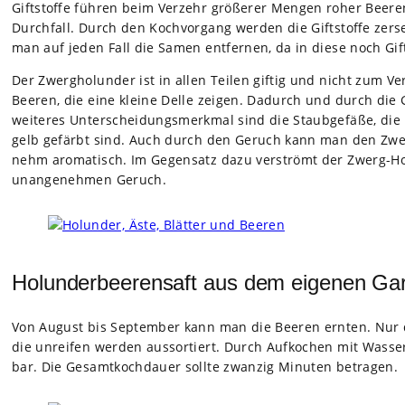
Gift­stoffe füh­ren beim Ver­zehr grö­ße­rer Men­gen roher Bee
Durch­fall. Durch den Koch­vor­gang wer­den die Gift­stoffe zer
man auf jeden Fall die Samen ent­fer­nen, da in diese noch Gift­
Der Zwerg­ho­lun­der ist in allen Tei­len gif­tig und nicht zum V
Bee­ren, die eine kleine Delle zei­gen. Dadurch und durch die G
wei­te­res Unter­schei­dungs­merk­mal sind die Staub­ge­fäße, die
gelb gefärbt sind. Auch durch den Geruch kann man den Zwerg­
nehm aro­ma­tisch. Im Gegen­satz dazu ver­strömt der Zwerg-Hol
unan­ge­neh­men Geruch.
Holunderbeerensaft aus dem eigenen Ga
Von August bis Sep­tem­ber kann man die Bee­ren ern­ten. Nur die
die unrei­fen wer­den aus­sor­tiert. Durch Auf­ko­chen mit Was­s
bar. Die Gesamt­koch­dauer sollte zwan­zig Minu­ten betra­gen.