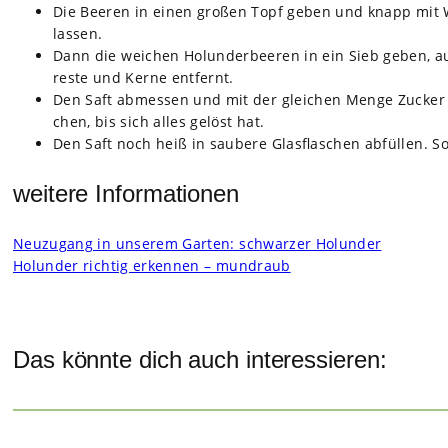
Die Bee­ren in einen gro­ßen Topf geben und knapp mit 
las­sen.
Dann die wei­chen Holun­der­bee­ren in ein Sieb geben, a
reste und Kerne ent­fernt.
Den Saft abmes­sen und mit der glei­chen Menge Zucker un
chen, bis sich alles gelöst hat.
Den Saft noch heiß in sau­bere Glas­fla­schen abfül­len.
weitere Informationen
Neu­zu­gang in unse­rem Gar­ten: schwar­zer Holun­der
Holun­der rich­tig erken­nen – mund­raub
Das könnte dich auch interessieren: