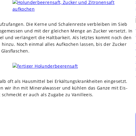
zu­fan­gen. Die Kerne und Scha­len­reste ver­blei­ben im Sieb
abge­mes­sen und mit der glei­chen Menge an Zucker ver­setzt. In
tel und ver­län­gert die Halt­bar­keit. Als letz­tes kommt noch den
ure hinzu. Noch ein­mal alles Auf­ko­chen las­sen, bis der Zucker
Glas­fla­schen.
b oft als Haus­mit­tel bei Erkäl­tungs­krank­hei­ten ein­ge­setzt.
n wir ihn mit Mine­ral­was­ser und küh­len das Ganze mit Eis­
 schmeckt er auch als Zugabe zu Vanil­le­eis.