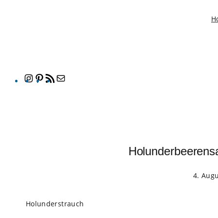
H
Instagram
Pinterest
RSS-
E-
Feed
Mail
Holunderbeerensa
4. Aug
Holunderstrauch