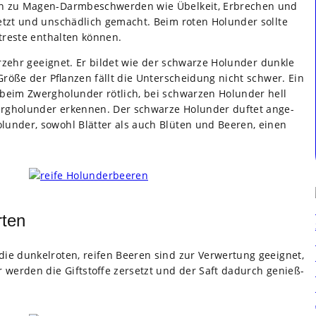
­ren zu Magen-Darm­be­schwer­den wie Übel­keit, Erbre­chen und
­setzt und unschäd­lich gemacht. Beim roten Holun­der sollte
reste ent­hal­ten kön­nen.
er­zehr geeig­net. Er bil­det wie der schwarze Holun­der dunkle
röße der Pflan­zen fällt die Unter­schei­dung nicht schwer. Ein
 beim Zwerg­ho­lun­der röt­lich, bei schwar­zen Holun­der hell
ho­lun­der erken­nen. Der schwarze Holun­der duf­tet ange­
un­der, sowohl Blät­ter als auch Blü­ten und Bee­ren, einen
rten
 dun­kel­ro­ten, rei­fen Bee­ren sind zur Ver­wer­tung geeig­net,
er wer­den die Gift­stoffe zer­setzt und der Saft dadurch genieß­