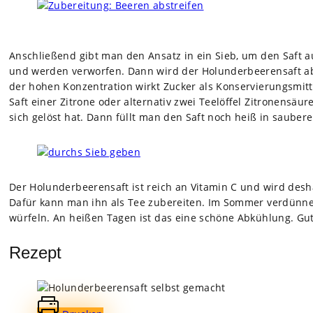
Anschlie­ßend gibt man den Ansatz in ein Sieb, um den Saft auf­
und wer­den ver­wor­fen. Dann wird der Holun­der­bee­ren­saft 
der hohen Kon­zen­tra­tion wirkt Zucker als Kon­ser­vie­rungs­mit­
Saft einer Zitrone oder alter­na­tiv zwei Tee­löf­fel Zitro­nen­sä
sich gelöst hat. Dann füllt man den Saft noch heiß in sau­bere 
Der Holun­der­bee­ren­saft ist reich an Vit­amin C und wird des­hal
Dafür kann man ihn als Tee zube­rei­ten. Im Som­mer ver­dün­ne
wür­feln. An hei­ßen Tagen ist das eine schöne Abküh­lung. Gut
Rezept