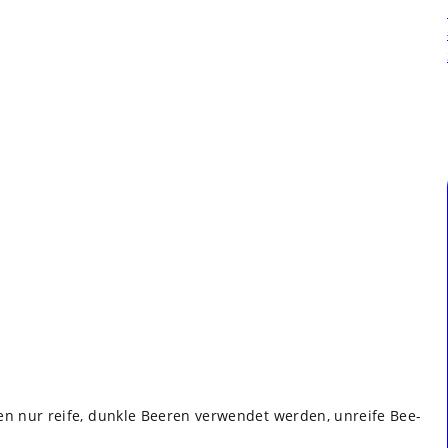
ten nur reife, dunkle Bee­ren ver­wen­det wer­den, unreife Bee­