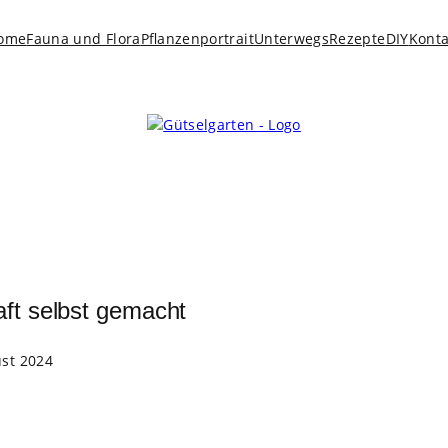
ome
Fauna und Flora
Pflanzenportrait
Unterwegs
Rezepte
DIY
Konta
ft selbst gemacht
ust 2024