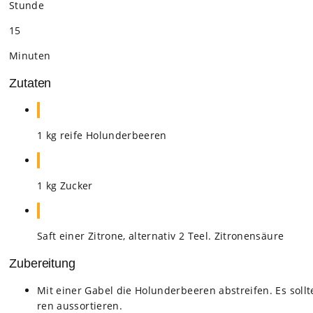
Stunde
15
Minu­ten
Zutaten
1 kg reife Holun­der­bee­ren
1 kg Zucker
Saft einer Zitrone, alter­na­tiv 2 Teel. Zitro­nen­säure
Zubereitung
Mit einer Gabel die Holun­der­bee­ren abstrei­fen. Es soll­
ren aus­sor­tie­ren.