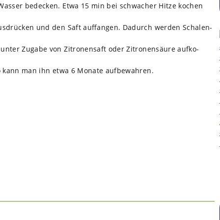
Was­ser bede­cken. Etwa 15 min bei schwa­cher Hitze kochen
us­drü­cken und den Saft auf­fan­gen. Dadurch wer­den Scha­len­
ter Zugabe von Zitro­nen­saft oder Zitro­nen­säure auf­ko­
 So kann man ihn etwa 6 Monate auf­be­wah­ren.