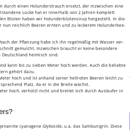
n durch einen Holun­der­strauch ersetzt, der inzwi­schen eine
t­stan­dene Lücke hat er inner­halb von 2 Jah­ren kom­plett
n Blü­ten haben wir Holun­der­blü­ten­si­rup her­ge­stellt. In die­
r nun reich­lich Bee­ren ern­ten und zu lecke­rem Holun­der­bee­
 Nach der Pflan­zung habe ich ihn regel­mä­ßig mit Was­ser ver­
schnitt gemulcht. Inzwi­schen braucht er keine beson­dere
n Deutsch­land hei­misch sind.
t und kann bis zu sie­ben Meter hoch wer­den. Auch die beliebte
t­tern gehört dazu.
Meter hoch und ist anhand sei­ner hell­ro­ten Bee­ren leicht zu
spre­chend Platz, da er in die Breite wächst.
er hoch, ver­holzt nicht und brei­tet sich durch Aus­läu­fer in
ders?
­nannte cya­no­gene Gly­ko­side, u.a. das Sam­bu­nig­rin. Diese