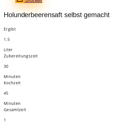
Dru­cken
Holunderbeerensaft selbst gemacht
Ergibt
1.5
Liter
Zube­rei­tungs­zeit
30
Minu­ten
Koch­zeit
45
Minu­ten
Gesamt­zeit
1