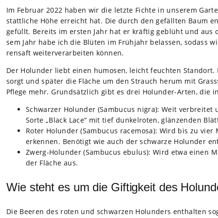
Im Februar 2022 haben wir die letzte Fichte in unse­rem Gar­te
statt­li­che Höhe erreicht hat. Die durch den gefäll­ten Baum en
gefüllt. Bereits im ers­ten Jahr hat er kräf­tig geblüht und aus de
sem Jahr habe ich die Blü­ten im Früh­jahr belas­sen, sodass wi
ren­saft wei­ter­ver­ar­bei­ten kön­nen.
Der Holun­der liebt einen humo­sen, leicht feuch­ten Stand­ort.
sorgt und spä­ter die Flä­che um den Strauch herum mit Grass­
Pflege mehr. Grund­sätz­lich gibt es drei Holun­der-Arten, die i
Schwar­zer Holun­der (Sam­bu­cus nigra): Weit ver­brei­te
Sorte „Black Lace“ mit tief dun­kel­ro­ten, glän­zen­den Blä
Roter Holun­der (Sam­bu­cus race­mosa): Wird bis zu vier 
erken­nen. Benö­tigt wie auch der schwarze Holun­der ent­
Zwerg-Holun­der (Sam­bu­cus ebu­lus): Wird etwa einen Met
der Flä­che aus.
Wie steht es um die Giftigkeit des Holun
Die Bee­ren des roten und schwar­zen Holun­ders ent­hal­ten soge