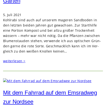
Garten
5. Juli 2021
Kohl­rabi sind auch auf unse­rem mage­ren Sand­bo­den in
den letz­ten bei­den Jah­ren gut gewach­sen. Zur Start­hilfe
eine Por­tion Kom­post und bei allzu gro­ßer Tro­cken­heit
wäs­sern – mehr war nicht nötig. Da die Pflan­zen zwi­schen
Blu­men­stau­den ste­hen, ver­wende ich aus opti­schen Grün­
den gerne die rote Sorte. Geschmack­lich kann ich im Ver­
gleich zu den wei­ßen Knol­len kei­nen…
weiterlesen >
Mit dem Fahrrad auf dem Emsradweg
zur Nordsee