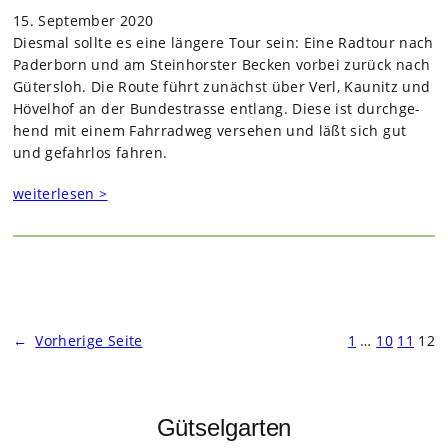
15. September 2020
Dies­mal sollte es eine län­gere Tour sein: Eine Rad­tour nach
Pader­born und am Stein­hors­ter Becken vor­bei zurück nach
Güters­loh. Die Route führt zunächst über Verl, Kau­nitz und
Hövel­hof an der Bun­de­strasse ent­lang. Diese ist durch­ge­
hend mit einem Fahr­rad­weg ver­se­hen und läßt sich gut
und gefahr­los fah­ren.
weiterlesen >
←
Vorherige Seite
1
…
10
11
12
Gütselgarten