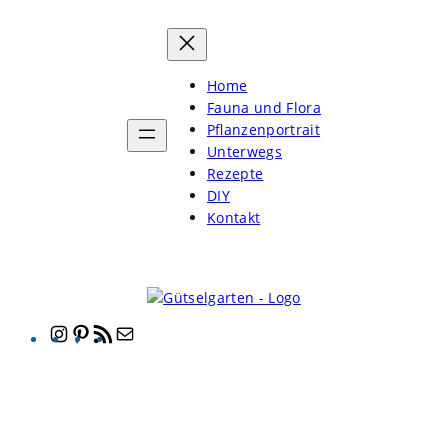
Zum
Inhalt
springen
Home
Fauna und Flora
Pflanzenportrait
Unterwegs
Rezepte
DIY
Kontakt
Instagram
Pinterest
RSS-
E-
Feed
Mail