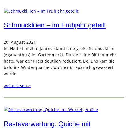
Schmucklilien – im Frühjahr geteilt
20. August 2021
Im Herbst letz­ten Jah­res stand eine große Schmuck­li­lie
(Aga­pan­thus) im Gar­ten­markt. Da sie keine Blü­ten mehr
hatte, war der Preis deut­lich redu­ziert. Bei uns kam sie
bald ins Win­ter­quar­tier, wo sie nur spär­lich gewäs­sert
wurde.
weiterlesen >
Resteverwertung: Quiche mit