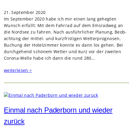
21. September 2020
Im Sep­tem­ber 2020 habe ich mir einen lang geheg­ten
Wunsch erfüllt: Mit dem Fahr­rad auf dem Ems­rad­weg an
die Nord­see zu fah­ren. Nach aus­führ­li­cher Pla­nung, Beob­
ach­tung der mit­tel- und kurz­fris­ti­gen Wet­ter­pro­gno­sen,
Buchung der Hotel­zim­mer konnte es dann los gehen. Bei
durch­ge­hend schö­nem Wet­ter und kurz vor der zwei­ten
Corona-Welle habe ich dann die rund 280…
weiterlesen >
Einmal nach Paderborn und wieder
zurück