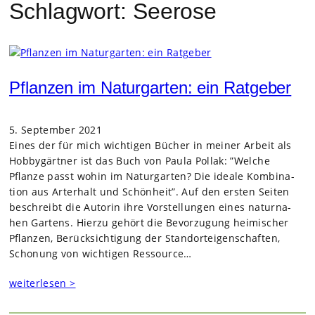
Schlagwort:
Seerose
Pflanzen im Naturgarten: ein Ratgeber
5. September 2021
Eines der für mich wich­ti­gen Bücher in mei­ner Arbeit als
Hob­by­gärt­ner ist das Buch von Paula Pollak: ”Wel­che
Pflanze passt wohin im Natur­gar­ten? Die ideale Kom­bi­na­
tion aus Art­erhalt und Schön­heit”. Auf den ers­ten Sei­ten
beschreibt die Autorin ihre Vor­stel­lun­gen eines natur­na­
hen Gar­tens. Hierzu gehört die Bevor­zu­gung hei­mi­scher
Pflan­zen, Berück­sich­ti­gung der Stand­ort­ei­gen­schaf­ten,
Scho­nung von wich­ti­gen Res­source…
weiterlesen >