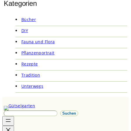
Kategorien
Bücher
DIY
Fauna und Flora
Pflanzenportrait
Rezepte
Tradition
Unterwegs
S
Suchen
u
c