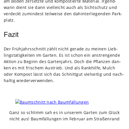
am Boden zer­setzte und kom­pos­tierte Mate­rial. Irgend­
wann dient sie dann viel­leicht auch als Sicht­schutz und
ver­deckt zumin­dest teil­weise den dahin­ter­lie­gen­den Park­
platz.
Fazit
Der Früh­jahrs­schnitt zählt nicht gerade zu mei­nen Lieb­
lings­tä­tig­kei­ten im Gar­ten. Es ist schon ein anstren­gende
Aktion zu Beginn des Gar­ten­jahrs. Doch die Pflan­zen dan­
ken es mit fri­schem Aus­trieb. Und als Rank­hilfe, Mulch
oder Kom­post lässt sich das Schnitt­gut viel­sei­tig und nach­
hal­tig wie­der­ver­wen­den.
Ganz so schlimm sah es in unse­rem Gar­ten zum Glück
nicht aus! Baum­fäl­lun­gen im Februar am Stra­ßen­rand