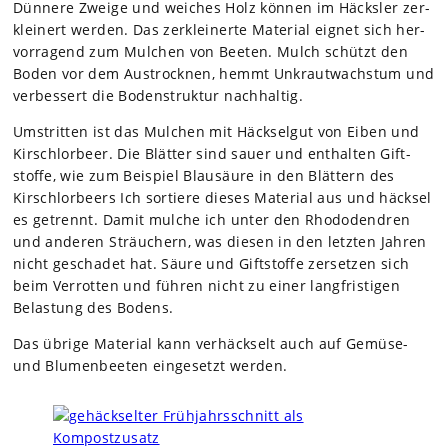
Dün­nere Zweige und wei­ches Holz kön­nen im Häcks­ler zer­
klei­nert wer­den. Das zer­klei­nerte Mate­rial eig­net sich her­
vor­ra­gend zum Mul­chen von Bee­ten. Mulch schützt den
Boden vor dem Aus­trock­nen, hemmt Unkraut­wachs­tum und
ver­bes­sert die Boden­struk­tur nach­hal­tig.
Umstrit­ten ist das Mul­chen mit Häck­sel­gut von Eiben und
Kirsch­lor­beer. Die Blät­ter sind sauer und ent­hal­ten Gift­
stoffe, wie zum Bei­spiel Blau­säure in den Blät­tern des
Kirsch­lor­beers Ich sor­tiere die­ses Mate­rial aus und häck­sel
es getrennt. Damit mul­che ich unter den Rho­do­den­dren
und ande­ren Sträu­chern, was die­sen in den letz­ten Jah­ren
nicht gescha­det hat. Säure und Gift­stoffe zer­set­zen sich
beim Ver­rot­ten und füh­ren nicht zu einer lang­fris­ti­gen
Belas­tung des Bodens.
Das übrige Mate­rial kann ver­häck­selt auch auf Gemüse-
und Blu­men­bee­ten ein­ge­setzt wer­den.