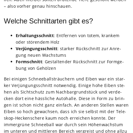
– also vor­her genau hin­schauen.
Welche Schnittarten gibt es?
Erhal­tungs­schnitt
: Ent­fer­nen von totem, kran­kem
oder stö­ren­dem Holz
Ver­jün­gungs­schnitt
: star­ker Rück­schnitt zur Anre­
gung neuen Wachs­tums
Form­schnitt
: Gestal­ten­der Rück­schnitt zur Form­ge­
bung von Gehöl­zen
Bei eini­gen Schnee­ball­sträu­chern und Eiben war ein star­
ker Ver­jün­gungs­schnitt not­wen­dig. Einige hohe Eiben ste­
hen als Sicht­schutz zum Nach­bar­grund­stück und ver­de­
cken dort eine häss­li­che Auto­halle. Diese in Form zu brin­
gen ist schon nicht ganz ein­fach. An ande­ren Stel­len waren
Eiben so hoch gewach­sen, dass ich sie selbst mit der Tele­
skop-Hecken­schere kaum noch errei­chen konnte. Der
immer­grüne Schnee­ball war durch sein Höhen­wachs­tum
im unte­ren und mitt­le­ren Bereich ver­greist und ohne allzu