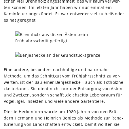
schen viel Brenn­holz ange­sam­melt, das wir kaum ver­wer­
ten kön­nen. Im letz­ten Jahr haben wir nur ein­mal ein
Kamin­feuer ange­zün­det. Es war ent­we­der viel zu heiß oder
es hat gereg­net!
Eine andere, beson­ders nach­hal­tige und natur­nahe
Methode, um das Schnitt­gut vom Früh­jahrs­schnitt zu ver­
wer­ten, ist der Bau einer Ben­jes­he­cke – auch als Tot­holz­he­
cke bekannt. Sie dient nicht nur der Ent­sor­gung von Ästen
und Zwei­gen, son­dern schafft gleich­zei­tig Lebens­raum für
Vögel, Igel, Insek­ten und viele andere Gar­ten­tiere.
Die sie Hecken­form wurde um 1980 Jah­ren von den Brü­
dern Her­mann und Hein­rich Ben­jes als Methode zur Rena­
tu­rie­rung von Land­schaf­ten ent­wi­ckelt. Damit woll­ten sie