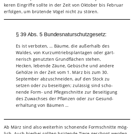
ke­ren Ein­griffe sollte in der Zeit von Okto­ber bis Februar
erfol­gen, um brü­tende Vögel nicht zu stö­ren.
§ 39 Abs. 5 Bundesnaturschutzgesetz:
Es ist ver­bo­ten, … Bäume, die außer­halb des
Wal­des, von Kur­zum­triebs­plan­ta­gen oder gärt­
ne­risch genutz­ten Grund­flä­chen ste­hen,
Hecken, lebende Zäune, Gebü­sche und andere
Gehölze in der Zeit vom 1. März bis zum 30.
Sep­tem­ber abzu­schnei­den, auf den Stock zu
set­zen oder zu besei­ti­gen; zuläs­sig sind scho­
nende Form- und Pfle­ge­schnitte zur Besei­ti­gung
des Zuwach­ses der Pflan­zen oder zur Gesund­
erhal­tung von Bäu­men …
Ab März sind also wei­ter­hin scho­nende Form­schnitte mög­
lich. Auch hier­bei soll­ten brü­tende Tiere geschont wer­den