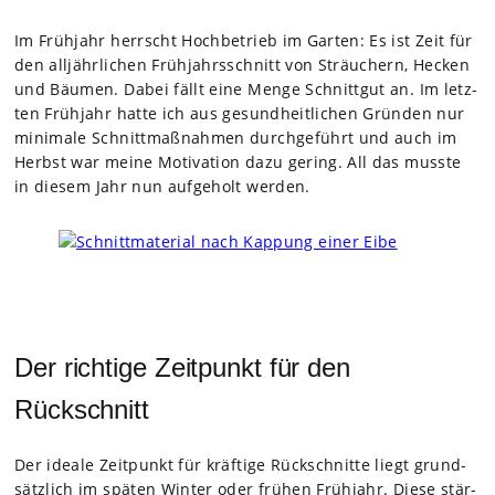
Im Früh­jahr herrscht Hoch­be­trieb im Gar­ten: Es ist Zeit für
den all­jähr­li­chen Früh­jahrs­schnitt von Sträu­chern, Hecken
und Bäu­men. Dabei fällt eine Menge Schnitt­gut an. Im letz­
ten Früh­jahr hatte ich aus gesund­heit­li­chen Grün­den nur
mini­male Schnitt­maß­nah­men durch­ge­führt und auch im
Herbst war meine Moti­va­tion dazu gering. All das musste
in die­sem Jahr nun auf­ge­holt wer­den.
Der richtige Zeitpunkt für den
Rückschnitt
Der ideale Zeit­punkt für kräf­tige Rück­schnitte liegt grund­
sätz­lich im spä­ten Win­ter oder frü­hen Früh­jahr. Diese stär­