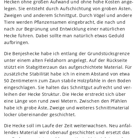
Hecken ohne gro­ßen Auf­wand und ohne hohe Kos­ten ange­
le­gen. Sie ent­steht durch Auf­schich­tung von gro­ben Ästen,
Zwei­gen und ande­rem Schnitt­gut. Durch Vögel und andere
Tiere wer­den Pflan­zen­sa­men ein­ge­bracht, die nach und
nach zur Begrü­nung und Ent­wick­lung einer natür­li­chen
Hecke füh­ren. Dabei sollte man natür­lich etwas Geduld
auf­brin­gen.
Die Ben­jes­he­cke habe ich ent­lang der Grund­stücks­grenze
unter einem alten Feld­ahorn ange­legt. Auf der Rück­seite
stützt ein Stab­git­ter­zaun das auf­ge­schich­tete Mate­rial. Für
zusätz­li­che Sta­bi­li­tät habe ich in einem Abstand von etwa
50 Zen­ti­me­tern zum Zaun sta­bile Holz­pfähle in den Boden
ein­ge­schla­gen. Sie hal­ten das Schnitt­gut auf­recht und ver­
lei­hen der Hecke Struk­tur. Die Hecke erstreckt sich über
eine Länge von rund zwei Metern. Zwi­schen den Pfäh­len
habe ich grobe Äste, Zweige und wei­te­res Schnitt­ma­te­rial
locker über­ein­an­der geschich­tet.
Die Hecke soll im Laufe der Zeit wei­ter­wach­sen. Neu anfal­
len­des Mate­rial wird oben­auf geschich­tet und ersetzt das