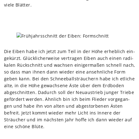
viele Blät­ter.
Die Eiben habe ich jetzt zum Teil in der Höhe erheb­lich ein­
ge­kürzt. Glück­li­cher­weise ver­tra­gen Eiben auch einen radi­
ka­len Rück­schnitt und wach­sen eini­ger­ma­ßen schnell nach,
so dass man ihnen dann wie­der eine ansehn­li­che Form
geben kann. Bei den Schnee­ball­sträu­chern habe ich etli­che
alte, in die Höhe gewach­sene Äste über dem Erd­bo­den
abge­schnit­ten. Dadurch soll der Neu­aus­trieb jun­ger Triebe
geför­dert wer­den. Ähn­lich bin ich beim Flie­der vor­ge­gan­
gen und habe ihn von alten und abge­stor­be­nen Ästen
befreit. Jetzt kommt wie­der mehr Licht ins Innere der
Sträu­cher und im nächs­ten Jahr hoffe ich dann wie­der auf
eine schöne Blüte.