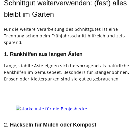
Schnittgut weiterverwenden: (fast) alles
bleibt im Garten
Für die wei­tere Ver­ar­bei­tung des Schnitt­gu­tes ist eine
Tren­nung schon beim Früh­jahrs­schnitt hilf­reich und zeit­
spa­rend.
1.
Rankhilfen aus langen Ästen
Lange, sta­bile Äste eig­nen sich her­vor­ra­gend als natür­li­che
Rank­hil­fen im Gemü­se­beet. Beson­ders für Stan­gen­boh­nen,
Erb­sen oder Klet­ter­gur­ken sind sie gut zu gebrau­chen.
2.
Häckseln für Mulch oder Kompost