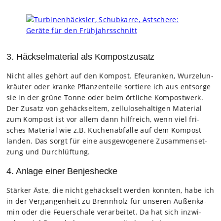
3. Häckselmaterial als Kompostzusatz
Nicht alles gehört auf den Kom­post. Efeuran­ken, Wur­ze­lun­
kräu­ter oder kranke Pflan­zen­teile sor­tiere ich aus ent­sorge
sie in der grüne Tonne oder beim ört­li­che Kom­post­werk.
Der Zusatz von gehäck­sel­tem, zel­lu­lo­se­hal­ti­gen Mate­rial
zum Kom­post ist vor allem dann hilf­reich, wenn viel fri­
sches Mate­rial wie z.B. Küchen­ab­fälle auf dem Kom­post
lan­den. Das sorgt für eine aus­ge­wo­ge­nere Zusam­men­set­
zung und Durch­lüf­tung.
4. Anlage einer Benjeshecke
Stär­ker Äste, die nicht gehäck­selt wer­den konn­ten, habe ich
in der Ver­gan­gen­heit zu Brenn­holz für unse­ren Außen­ka­
min oder die Feu­er­schale ver­ar­bei­tet. Da hat sich inzwi­