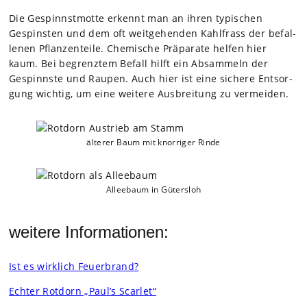
Die Gespinnst­motte erkennt man an ihren typi­schen
Gespins­ten und dem oft weit­ge­hen­den Kahl­frass der befal­
le­nen Pflan­zen­teile. Che­mi­sche Prä­pa­rate hel­fen hier
kaum. Bei begrenz­tem Befall hilft ein Absam­meln der
Gespinn­ste und Rau­pen. Auch hier ist eine sichere Ent­sor­
gung wich­tig, um eine wei­tere Aus­brei­tung zu ver­mei­den.
älte­rer Baum mit knor­ri­ger Rinde
Allee­baum in Güters­loh
weitere Informationen:
Ist es wirk­lich Feu­er­brand?
Ech­ter Rot­dorn „Paul’s Scar­let“