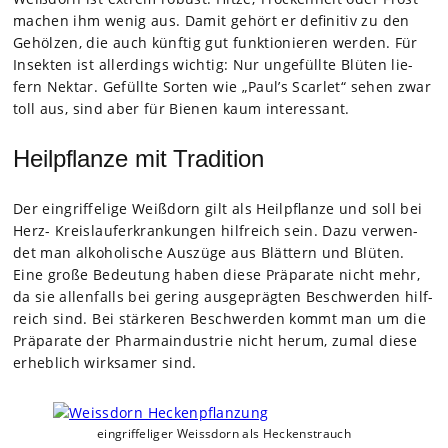
machen ihm wenig aus. Damit gehört er defi­ni­tiv zu den
Gehöl­zen, die auch künf­tig gut funk­tio­nie­ren wer­den. Für
Insek­ten ist aller­dings wich­tig: Nur unge­füllte Blü­ten lie­
fern Nek­tar. Gefüllte Sor­ten wie „Paul’s Scar­let“ sehen zwar
toll aus, sind aber für Bie­nen kaum inter­es­sant.
Heilpflanze mit Tradition
Der ein­grif­fe­lige Weiß­dorn gilt als Heil­pflanze und soll bei
Herz- Kreis­lauf­erkran­kun­gen hilf­reich sein. Dazu ver­wen­
det man alko­ho­li­sche Aus­züge aus Blät­tern und Blü­ten.
Eine große Bedeu­tung haben diese Prä­pa­rate nicht mehr,
da sie allen­falls bei gering aus­ge­präg­ten Beschwer­den hilf­
reich sind. Bei stär­ke­ren Beschwer­den kommt man um die
Prä­pa­rate der Phar­ma­in­dus­trie nicht herum, zumal diese
erheb­lich wirk­sa­mer sind.
ein­grif­fe­li­ger Weiss­dorn als Heckenstrauch