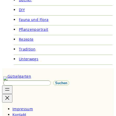
DIY
Fauna und Flora
Pflanzenportrait
Rezepte
Tradition
Unterwegs
S
Suchen
u
c
h
e
Impressum
n
Kontakt