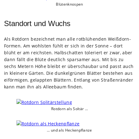
Blü­ten­knos­pen
Standort und Wuchs
Als Rot­dorn bezeich­net man alle rot­blü­hen­den Weiß­dorn-
For­men. Am wohls­ten fühlt er sich in der Sonne – dort
blüht er am reichs­ten. Halb­schat­ten tole­riert er zwar, aber
dann fällt die Blüte deut­lich spar­sa­mer aus. Mit bis zu
sechs Metern Höhe bleibt er über­schau­bar und passt auch
in klei­nere Gär­ten. Die dun­kel­grü­nen Blät­ter bestehen aus
eiför­mi­gen, gel­app­ten Blät­tern. Ent­lang von Stra­ßen­rän­der
kann man ihn als Allee­baum fin­den.
Rot­dorn als Sol­tär …
… und als Hecken­pflanze