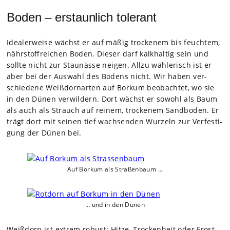
Boden – erstaunlich tolerant
Idea­ler­weise wächst er auf mäßig tro­cke­nem bis feuch­tem,
nähr­stoff­rei­chen Boden. Die­ser darf kalk­hal­tig sein und
sollte nicht zur Stau­nässe nei­gen. Allzu wäh­le­risch ist er
aber bei der Aus­wahl des Bodens nicht. Wir haben ver­
schie­dene Weißd­orn­ar­ten auf Bor­kum beob­ach­tet, wo sie
in den Dünen ver­wil­dern. Dort wächst er sowohl als Baum
als auch als Strauch auf rei­nem, tro­cke­nem Sand­bo­den. Er
trägt dort mit sei­nen tief wach­sen­den Wur­zeln zur Ver­fes­ti­
gung der Dünen bei.
Auf Bor­kum als Stra­ßen­baum …
… und in den Dünen
Weiß­dorn ist extrem robust: Hitze, Tro­cken­heit oder Frost