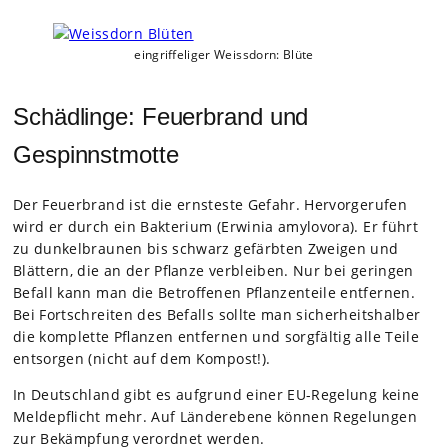
ein­grif­fe­li­ger Weiss­dorn: Blüte
Schädlinge: Feuerbrand und
Gespinnstmotte
Der Feu­er­brand ist die erns­teste Gefahr. Her­vor­ge­ru­fen
wird er durch ein Bak­te­rium (Erwi­nia amy­lo­vora). Er führt
zu dun­kel­brau­nen bis schwarz gefärb­ten Zwei­gen und
Blät­tern, die an der Pflanze ver­blei­ben. Nur bei gerin­gen
Befall kann man die Betrof­fe­nen Pflan­zen­teile ent­fer­nen.
Bei Fort­schrei­ten des Befalls sollte man sicher­heits­hal­ber
die kom­plette Pflan­zen ent­fer­nen und sorg­fäl­tig alle Teile
ent­sor­gen (nicht auf dem Kom­post!).
In Deutsch­land gibt es auf­grund einer EU-Rege­lung keine
Mel­de­pflicht mehr. Auf Län­der­ebene kön­nen Rege­lun­gen
zur Bekämp­fung ver­ord­net wer­den.