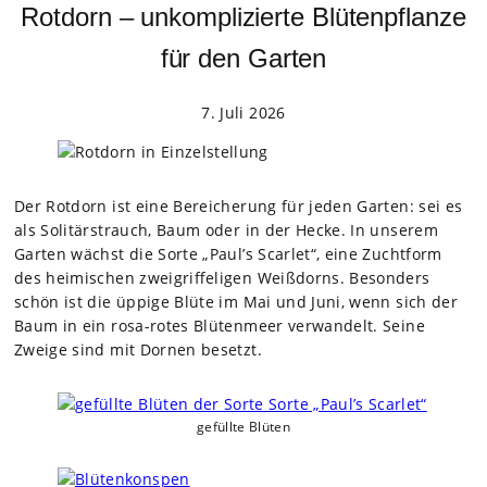
Rotdorn – unkomplizierte Blütenpflanze
für den Garten
7. Juli 2026
Der Rot­dorn ist eine Berei­che­rung für jeden Gar­ten: sei es
als Soli­tär­strauch, Baum oder in der Hecke. In unse­rem
Gar­ten wächst die Sorte „Paul’s Scar­let“, eine Zucht­form
des hei­mi­schen zwei­grif­fe­li­gen Weiß­dorns. Beson­ders
schön ist die üppige Blüte im Mai und Juni, wenn sich der
Baum in ein rosa-rotes Blü­ten­meer ver­wan­delt. Seine
Zweige sind mit Dor­nen besetzt.
gefüllte Blü­ten