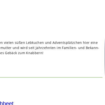
en vie­len süßen Leb­ku­chen und Advents­plätz­chen hier eine
­mut­ter und wird seit Jahr­zehn­ten im Fami­lien- und Bekann­
hö­nes Gebäck zum Knab­bern!
chbeet