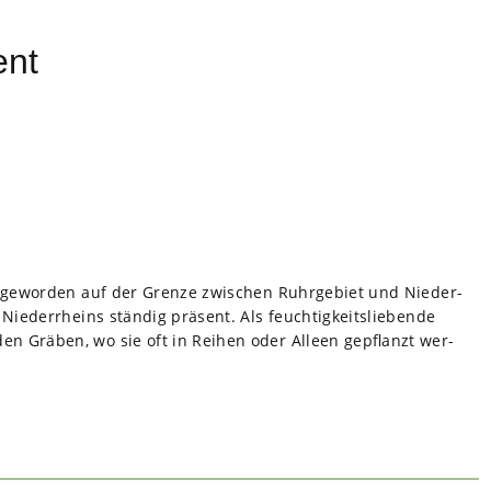
ent
ß­ge­wor­den auf der Grenze zwi­schen Ruhr­ge­biet und Nie­der­
e­der­rheins stän­dig prä­sent. Als feuch­tig­keits­lie­bende
­den Grä­ben, wo sie oft in Rei­hen oder Alleen gepflanzt wer­