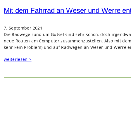
Mit dem Fahrrad an Weser und Werre en
7. September 2021
Die Rad­wege rund um Gütsel sind sehr schön, doch irgend­wann
neue Rou­ten am Com­pu­ter zusam­men­zu­stel­len. Also mit dem
kehr kein Pro­blem) und auf Rad­we­gen an Weser und Werre en
weiterlesen >