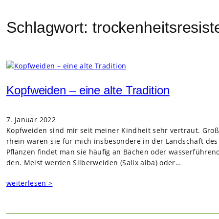
Schlagwort:
trockenheitsresist
Kopfweiden – eine alte Tradition
7. Januar 2022
Kopf­wei­den sind mir seit mei­ner Kind­heit sehr ver­traut. Gro
rhein waren sie für mich ins­be­son­dere in der Land­schaft des Ni
Pflan­zen fin­det man sie häu­fig an Bächen oder was­ser­füh­ren
den. Meist wer­den Sil­ber­wei­den (Salix alba) oder…
weiterlesen >