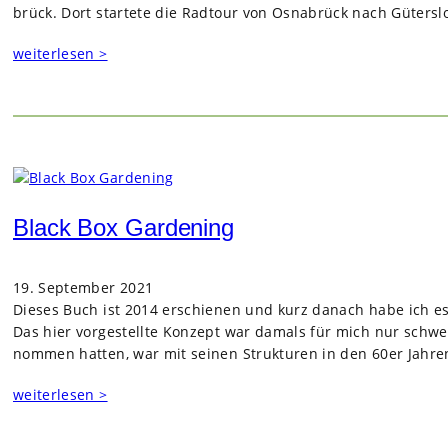
brück. Dort star­tete die Rad­tour von Osna­brück nach Güters­l
weiterlesen >
Black Box Gardening
19. September 2021
Die­ses Buch ist 2014 erschie­nen und kurz danach habe ich es 
Das hier vor­ge­stellte Kon­zept war damals für mich nur schwer z
nom­men hat­ten, war mit sei­nen Struk­tu­ren in den 60er Jah­r
weiterlesen >