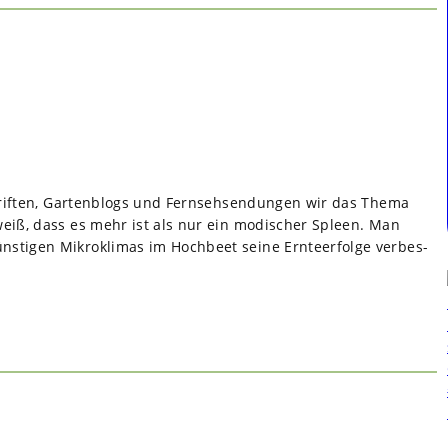
chrif­ten, Gar­ten­blogs und Fern­seh­sen­dun­gen wir das Thema
weiß, dass es mehr ist als nur ein modi­scher Spleen. Man
i­gen Mikro­kli­mas im Hoch­beet seine Ern­te­er­folge ver­bes­