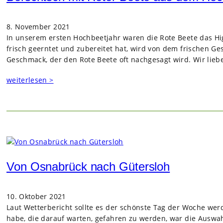
8. November 2021
In unse­rem ers­ten Hoch­beet­jahr waren die Rote Beete das Hig
frisch geern­tet und zube­rei­tet hat, wird von dem fri­schen 
Geschmack, der den Rote Beete oft nach­ge­sagt wird. Wir lie­b
weiterlesen >
Von Osnabrück nach Gütersloh
10. Oktober 2021
Laut Wet­ter­be­richt sollte es der schönste Tag der Woche wer
habe, die dar­auf war­ten, gefah­ren zu wer­den, war die Aus­