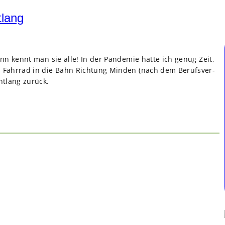
tlang
 kennt man sie alle! In der Pan­de­mie hatte ich genug Zeit,
 Fahr­rad in die Bahn Rich­tung Min­den (nach dem Berufs­ver­
t­lang zurück.