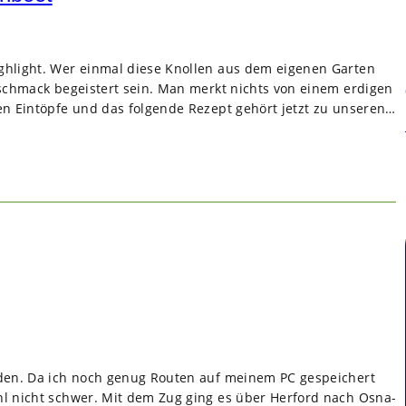
h­light. Wer ein­mal diese Knol­len aus dem eige­nen Gar­ten
Geschmack begeis­tert sein. Man merkt nichts von einem erdi­gen
en Ein­töpfe und das fol­gende Rezept gehört jetzt zu unse­ren…
­den. Da ich noch genug Rou­ten auf mei­nem PC gespei­chert
wahl nicht schwer. Mit dem Zug ging es über Her­ford nach Osna­