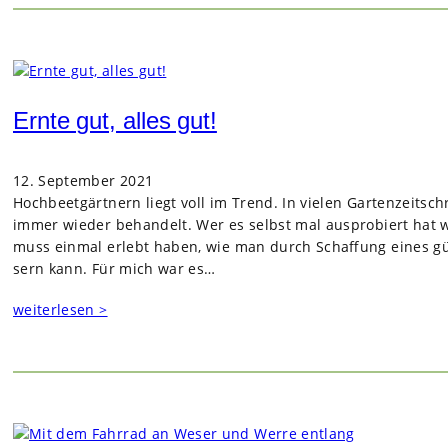
Ernte gut, alles gut!
12. September 2021
Hoch­beet­gärt­nern liegt voll im Trend. In vie­len Gar­ten­zeit­s
immer wie­der behan­delt. Wer es selbst mal aus­pro­biert hat 
muss ein­mal erlebt haben, wie man durch Schaf­fung eines güns­t
sern kann. Für mich war es…
weiterlesen >