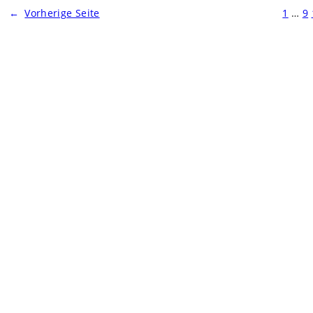
←
Vorherige Seite
1
…
9