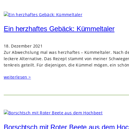
Ein herzhaftes Gebäck: Kümmeltaler
18. Dezember 2021
Zur Abwechs­lung mal was herz­haf­tes – Küm­mel­ta­ler. Nach d
leckere Alter­na­tive. Das Rezept stammt von mei­ner Schwie­ger
ten­kreis geteilt. Für die­je­ni­gen, die Küm­mel mögen, ein sc
weiterlesen >
Borschtsch mit Roter Beete aus dem Ho