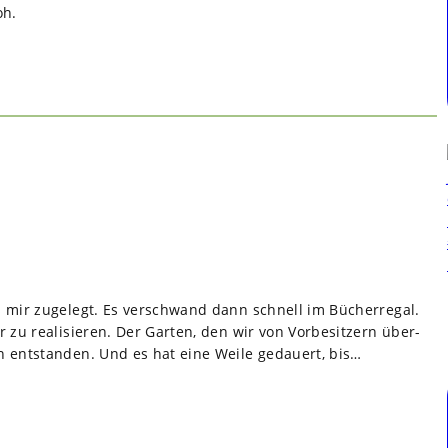
oh.
mir zuge­legt. Es ver­schwand dann schnell im Bücher­re­gal.
u rea­li­sie­ren. Der Gar­ten, den wir von Vor­be­sit­zern über­
en ent­stan­den. Und es hat eine Weile gedau­ert, bis…