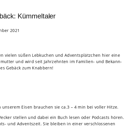
ebäck: Kümmeltaler
mber 2021
en vie­len süßen Leb­ku­chen und Advents­plätz­chen hier eine
­mut­ter und wird seit Jahr­zehn­ten im Fami­lien- und Bekann­
hö­nes Gebäck zum Knab­bern!
unse­rem Eisen brau­chen sie ca.3 – 4 min bei vol­ler Hitze.
 Wecker stel­len und dabei ein Buch lesen oder Pod­casts hören.
s- und Advents­zeit. Sie blei­ben in einer ver­schlos­se­nen