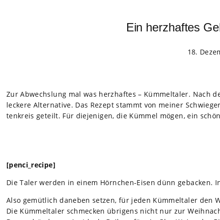
Ein herzhaftes G
18. Deze
Zur Abwechs­lung mal was herz­haf­tes – Küm­mel­ta­ler. Nach d
leckere Alter­na­tive. Das Rezept stammt von mei­ner Schwie­ger
ten­kreis geteilt. Für die­je­ni­gen, die Küm­mel mögen, ein sc
[penci_recipe]
Die Taler wer­den in einem Hörn­chen-Eisen dünn geba­cken. In 
Also gemüt­lich dane­ben set­zen, für jeden Küm­mel­ta­ler den
Die Küm­mel­ta­ler schme­cken übri­gens nicht nur zur Weih­nacht