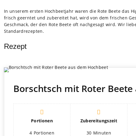
In unse­rem ers­ten Hoch­beet­jahr waren die Rote Beete das Hig
frisch geern­tet und zube­rei­tet hat, wird von dem fri­schen 
Geschmack, der den Rote Beete oft nach­ge­sagt wird. Wir lie­b
Stan­dard­re­zep­ten.
Rezept
Borschtsch mit Roter Beet
Por­tio­nen
Zube­rei­tungs­zeit
4
Por­tio­nen
30
Minu­ten