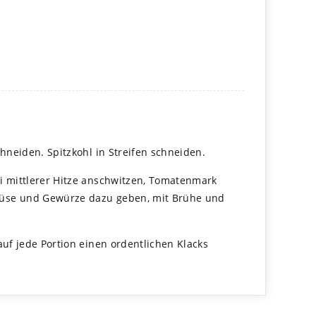
chnei­den. Spitz­kohl in Strei­fen schnei­den.
 mitt­le­rer Hitze anschwit­zen, Toma­ten­mark
Gemüse und Gewürze dazu geben, mit Brühe und
uf jede Por­tion einen ordent­li­chen Klacks