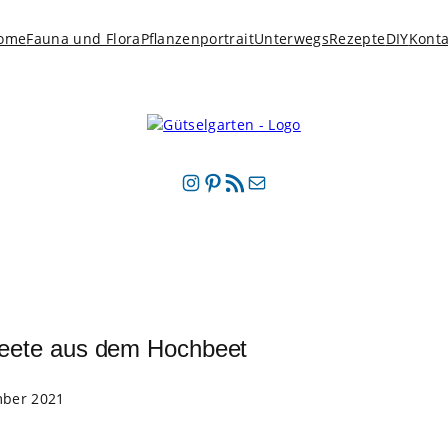
ome
Fauna und Flora
Pflanzenportrait
Unterwegs
Rezepte
DIY
Konta
Instagram
Pinterest
RSS-Feed
E-Mail
Beete aus dem Hochbeet
mber 2021