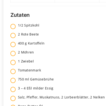
Zutaten
1/2 Spitz­kohl
2 Rote Beete
400 g Kar­tof­feln
2 Möh­ren
1 Zwie­bel
Toma­ten­mark
750 ml Gemü­se­brühe
3 – 4 Eßl mil­der Essig
Salz, Pfef­fer, Mus­kat­nuss, 2 Lor­beer­blät­ter, 2 Nel­ken