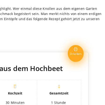
h­light. Wer ein­mal diese Knol­len aus dem eige­nen Gar­ten
Geschmack begeis­tert sein. Man merkt nichts von einem erdi­gen
en Ein­töpfe und das fol­gende Rezept gehört jetzt zu unse­ren
Dru­cken
e aus dem Hochbeet
Koch­zeit
Gesamt­zeit
30
Minu­ten
1
Stunde