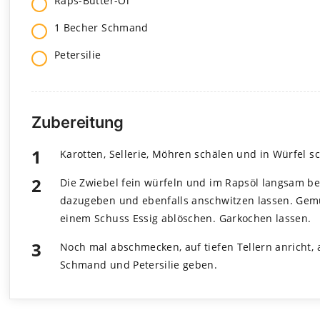
Raps-But­ter-Öl
1 Becher Schmand
Peter­si­lie
Zubereitung
Karot­ten, Sel­le­rie, Möh­ren schä­len und in Wür­fel s
Die Zwie­bel fein wür­feln und im Rapsöl lang­sam bei
dazu­ge­ben und eben­falls anschwit­zen las­sen. 
einem Schuss Essig ablö­schen. Gar­ko­chen las­sen.
Noch mal abschme­cken, auf tie­fen Tel­lern anricht, a
Schmand und Peter­si­lie geben.