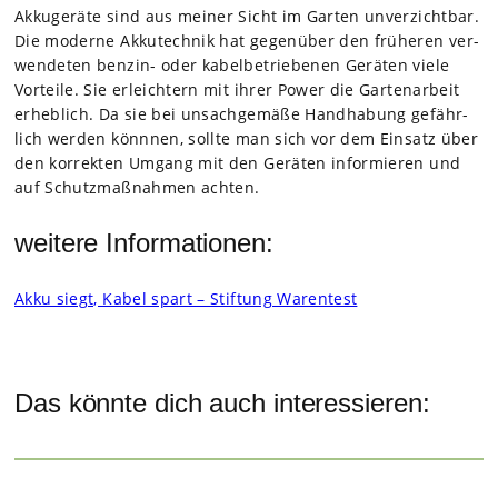
Akku­ge­räte sind aus mei­ner Sicht im Gar­ten unver­zicht­bar.
Die moderne Akku­tech­nik hat gegen­über den frü­he­ren ver­
wen­de­ten ben­zin- oder kabel­be­trie­be­nen Gerä­ten viele
Vor­teile. Sie erleich­tern mit ihrer Power die Gar­ten­ar­beit
erheb­lich. Da sie bei unsach­ge­mäße Hand­ha­bung gefähr­
lich wer­den könn­nen, sollte man sich vor dem Ein­satz über
den kor­rek­ten Umgang mit den Gerä­ten infor­mie­ren und
auf Schutz­maß­nah­men ach­ten.
weitere Informationen:
Akku siegt, Kabel spart – Stif­tung Waren­test
Das könnte dich auch interessieren: