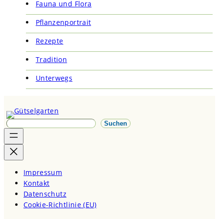
Fauna und Flora
Pflanzenportrait
Rezepte
Tradition
Unterwegs
S
Suchen
u
c
h
e
Impressum
n
Kontakt
Datenschutz
Cookie-Richtlinie (EU)