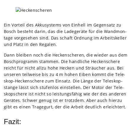
Ein Vor­teil des Akku­sys­tems von Ein­hell im Gegen­satz zu
Bosch besteht darin, das die Lade­ge­räte für die Wand­mon­
tage vor­ge­se­hen sind. Das schaft Ord­nung im Arbeits­kel­ler
und Platz in den Rega­len.
Dann blei­ben noch die Hecken­sche­ren, die wie­der aus dem
Bosch­pro­gramm stam­men. Die hand­li­che Hecken­schere
reicht für nicht allzu hohe Hecken und Sträu­cher aus. Bei
unse­ren teil­weise bis zu 4 m hohen Eiben kommt die Tele­
skop-Hecken­schere zum Ein­satz. Die Länge der Tele­skop­
stange lässt sich stu­fen­los ein­stel­len. Der Motor der Tele­
skop­schere ist nicht so leis­tungs­fä­hig wie der des ande­ren
Gerä­tes. Schwer genug ist er trotz­dem. Aber auch hierzu
gibt es einen Tra­ge­gurt, der die Arbeit deut­lich erleich­tert.
Fazit: