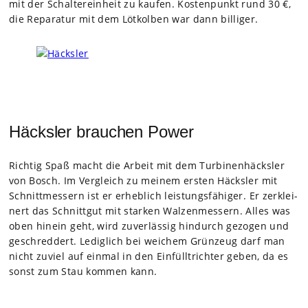
mit der Schal­ter­ein­heit zu kau­fen. Kos­ten­punkt rund 30 €,
die Repa­ra­tur mit dem Löt­kol­ben war dann bil­li­ger.
Häcksler brauchen Power
Rich­tig Spaß macht die Arbeit mit dem Tur­bi­nen­häcks­ler
von Bosch. Im Ver­gleich zu mei­nem ers­ten Häcks­ler mit
Schnitt­mes­sern ist er erheb­lich leis­tungs­fä­hi­ger. Er zer­klei­
nert das Schnitt­gut mit star­ken Wal­zen­mes­sern. Alles was
oben hin­ein geht, wird zuver­läs­sig hin­durch gezo­gen und
geschred­dert. Ledig­lich bei wei­chem Grün­zeug darf man
nicht zuviel auf ein­mal in den Ein­füll­trich­ter geben, da es
sonst zum Stau kom­men kann.