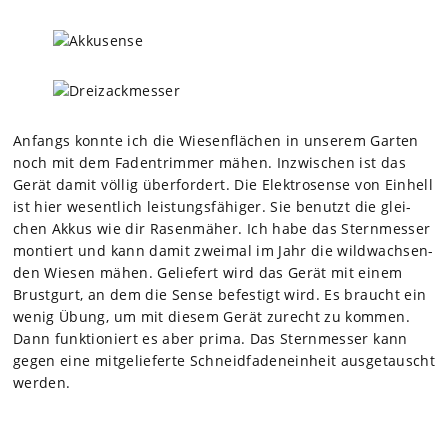
Anfangs konnte ich die Wie­sen­flä­chen in unse­rem Gar­ten
noch mit dem Faden­trim­mer mähen. Inzwi­schen ist das
Gerät damit völ­lig über­for­dert. Die Elek­tro­sense von Ein­hell
ist hier wesent­lich leis­tungs­fä­hi­ger. Sie benutzt die glei­
chen Akkus wie dir Rasen­mä­her. Ich habe das Stern­mes­ser
mon­tiert und kann damit zwei­mal im Jahr die wild­wach­sen­
den Wie­sen mähen. Gelie­fert wird das Gerät mit einem
Brust­gurt, an dem die Sense befes­tigt wird. Es braucht ein
wenig Übung, um mit die­sem Gerät zurecht zu kom­men.
Dann funk­tio­niert es aber prima. Das Stern­mes­ser kann
gegen eine mit­ge­lie­ferte Schneid­fa­den­ein­heit aus­ge­tauscht
wer­den.