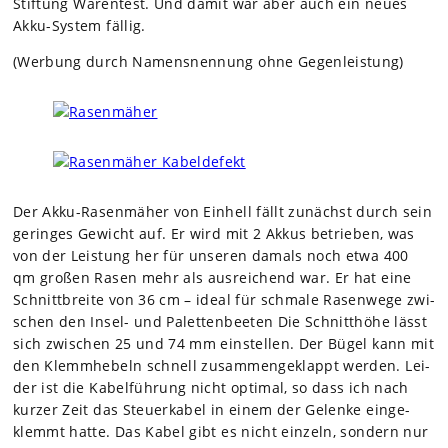
Stif­tung Waren­test. Und damit war aber auch ein neues
Akku-Sys­tem fäl­lig.
(Wer­bung durch Namens­nen­nung ohne Gegen­leis­tung)
Der Akku-Rasen­mä­her von Ein­hell fällt zunächst durch sein
gerin­ges Gewicht auf. Er wird mit 2 Akkus betrie­ben, was
von der Leis­tung her für unse­ren damals noch etwa 400
qm gro­ßen Rasen mehr als aus­rei­chend war. Er hat eine
Schnitt­breite von 36 cm – ideal für schmale Rasen­wege zwi­
schen den Insel- und Palet­ten­bee­ten Die Schnitt­höhe lässt
sich zwi­schen 25 und 74 mm ein­stel­len. Der Bügel kann mit
den Klemm­he­beln schnell zusam­men­ge­klappt wer­den. Lei­
der ist die Kabel­füh­rung nicht opti­mal, so dass ich nach
kur­zer Zeit das Steu­er­ka­bel in einem der Gelenke ein­ge­
klemmt hatte. Das Kabel gibt es nicht ein­zeln, son­dern nur