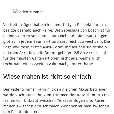
Vor Ket­ten­sä­gen habe ich einen rie­si­gen Respekt und ich
besitze des­halb auch keine. Die Säbel­säge von Bosch ist für
mei­nen Gar­ten voll­stän­dig aus­rei­chend. Die Ersatz­klin­gen
gibt es in jedem Bau­markt und sind leicht zu wech­seln. Die
Säge war mein ers­tes Akku-Gerät und ich hab sie des­halb
mit dem Akku bestellt. Der mit­ge­lie­fert 2,5 Ah Akku reicht
für die meis­ten Gar­ten­ak­tio­nen nicht aus, wes­halb ich
recht bald einen zwei­ten Akku nach­ge­or­dert habe.
Wiese mähen ist nicht so einfach!
Der Faden­trim­mer kann mit den glei­chen Akkus betrie­ben
wer­den. Ich nutze ihn zum Trim­men der Rasen­kan­ten, Ent­
fer­nen von Unkraut zwi­schen Ter­ras­sen­fu­gen und Rasen­
mä­hen zwi­schen den schma­len Zwi­schen­räu­men zwi­schen
den Palet­ten­bee­ten.