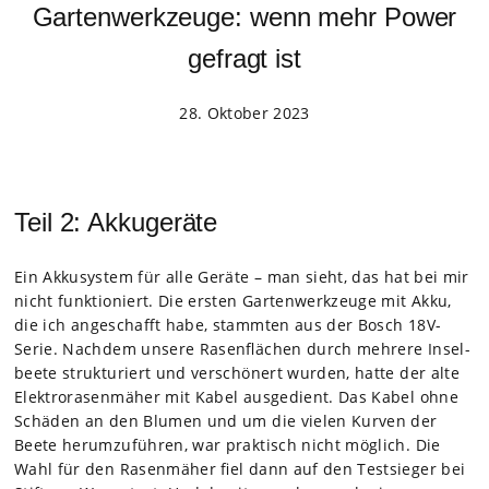
Gartenwerkzeuge: wenn mehr Power
gefragt ist
28. Oktober 2023
Teil 2: Akkugeräte
Ein Akku­sys­tem für alle Geräte – man sieht, das hat bei mir
nicht funk­tio­niert. Die ers­ten Gar­ten­werk­zeuge mit Akku,
die ich ange­schafft habe, stamm­ten aus der Bosch 18V-
Serie. Nach­dem unsere Rasen­flä­chen durch meh­rere Insel­
beete struk­tu­riert und ver­schö­nert wur­den, hatte der alte
Elek­tro­ra­sen­mä­her mit Kabel aus­ge­dient. Das Kabel ohne
Schä­den an den Blu­men und um die vie­len Kur­ven der
Beete her­um­zu­füh­ren, war prak­tisch nicht mög­lich. Die
Wahl für den Rasen­mä­her fiel dann auf den Test­sie­ger bei