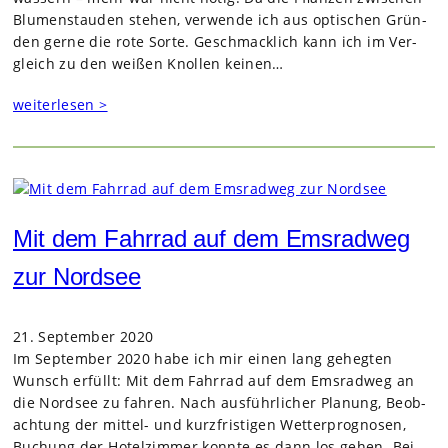
Blu­men­stau­den ste­hen, ver­wende ich aus opti­schen Grün­
den gerne die rote Sorte. Geschmack­lich kann ich im Ver­
gleich zu den wei­ßen Knol­len kei­nen…
weiterlesen >
Mit dem Fahrrad auf dem Emsradweg
zur Nordsee
21. September 2020
Im Sep­tem­ber 2020 habe ich mir einen lang geheg­ten
Wunsch erfüllt: Mit dem Fahr­rad auf dem Ems­rad­weg an
die Nord­see zu fah­ren. Nach aus­führ­li­cher Pla­nung, Beob­
ach­tung der mit­tel- und kurz­fris­ti­gen Wet­ter­pro­gno­sen,
Buchung der Hotel­zim­mer konnte es dann los gehen. Bei