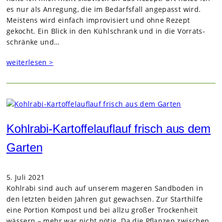
es nur als Anre­gung, die im Bedarfs­fall ange­passt wird.
Meis­tens wird ein­fach impro­vi­siert und ohne Rezept
gekocht. Ein Blick in den Kühl­schrank und in die Vor­rats­
schränke und…
weiterlesen >
Kohlrabi-Kartoffelauflauf frisch aus dem
Garten
5. Juli 2021
Kohl­rabi sind auch auf unse­rem mage­ren Sand­bo­den in
den letz­ten bei­den Jah­ren gut gewach­sen. Zur Start­hilfe
eine Por­tion Kom­post und bei allzu gro­ßer Tro­cken­heit
wäs­sern – mehr war nicht nötig. Da die Pflan­zen zwi­schen