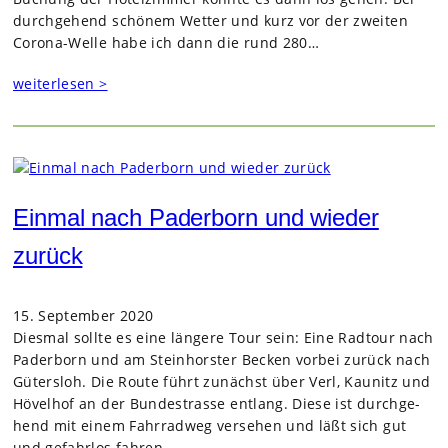
durch­ge­hend schö­nem Wet­ter und kurz vor der zwei­ten
Corona-Welle habe ich dann die rund 280…
weiterlesen >
Einmal nach Paderborn und wieder
zurück
15. September 2020
Dies­mal sollte es eine län­gere Tour sein: Eine Rad­tour nach
Pader­born und am Stein­hors­ter Becken vor­bei zurück nach
Güters­loh. Die Route führt zunächst über Verl, Kau­nitz und
Hövel­hof an der Bun­de­strasse ent­lang. Diese ist durch­ge­
hend mit einem Fahr­rad­weg ver­se­hen und läßt sich gut
und gefahr­los fah­ren.