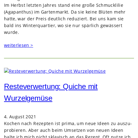
Im Herbst letz­ten Jah­res stand eine große Schmuck­li­lie
(Aga­pan­thus) im Gar­ten­markt. Da sie keine Blü­ten mehr
hatte, war der Preis deut­lich redu­ziert. Bei uns kam sie
bald ins Win­ter­quar­tier, wo sie nur spär­lich gewäs­sert
wurde.
weiterlesen >
Resteverwertung: Quiche mit
Wurzelgemüse
4. August 2021
Kochen nach Rezep­ten ist prima, um neue Ideen zu aus­zu­
pro­bie­ren. Aber auch beim Umset­zen von neuen Ideen
halte ich mich nicht skla­visch an das Rezept. Oft nutze ich