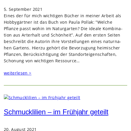
5. September 2021
Eines der für mich wich­ti­gen Bücher in mei­ner Arbeit als
Hob­by­gärt­ner ist das Buch von Paula Pollak: ”Wel­che
Pflanze passt wohin im Natur­gar­ten? Die ideale Kom­bi­na­
tion aus Art­erhalt und Schön­heit”. Auf den ers­ten Sei­ten
beschreibt die Autorin ihre Vor­stel­lun­gen eines natur­na­
hen Gar­tens. Hierzu gehört die Bevor­zu­gung hei­mi­scher
Pflan­zen, Berück­sich­ti­gung der Stand­ort­ei­gen­schaf­ten,
Scho­nung von wich­ti­gen Res­source…
weiterlesen >
Schmucklilien – im Frühjahr geteilt
20. August 2021