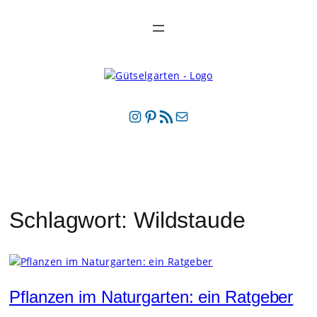
Zum
Inhalt
springen
Instagram
Pinterest
RSS-Feed
E-Mail
Schlagwort:
Wildstaude
Pflanzen im Naturgarten: ein Ratgeber