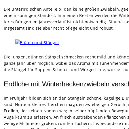
Die unter­ir­di­schen Anteile bil­den keine gro­ßen Zwie­beln, ge
einem son­ni­gen Stand­ort. In mei­nen Bee­ten wer­den die Win­te
te­res Dün­gen im Jah­res­ver­lauf ist nicht not­wen­dig. Stau­näs
Ins­ge­samt sind sie aber recht pfle­ge­leicht und robust.
Die jun­gen, dün­nen Stän­gel schme­cken recht mild und kön­nen
ganze Jahr über mög­lich, wobei das Aroma mit zuneh­men­dem W
die Stän­gel für Sup­pen, Schmor- und Wok­ge­richte, wo sie Lau
Erdflöhe mit Winterheckenzwiebeln vers
Im Früh­jahr bil­den sich an den Stän­geln schöne, kuge­lige Bl
sind. Nur ein klei­nes Tier­chen mag den zwie­be­li­gen Geruch üb
Erd­floh, der sei­nen Namen wegen sei­ner hüp­fen­den Bewe­gu
Auge kaum zu erfas­sen. An frisch aus­trei­ben­den Pflänz­chen s
wenige Mil­li­me­ter gro­ßen, run­den Löchern. Ins­be­son­dere im