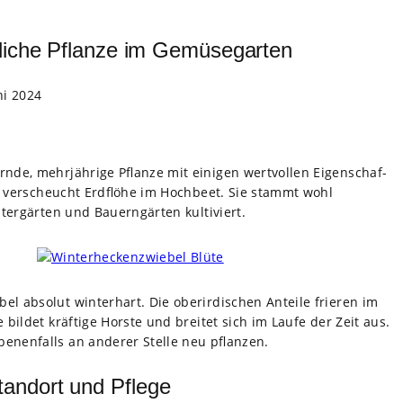
zliche Pflanze im Gemüsegarten
ni 2024
­ernde, mehr­jäh­rige Pflanze mit eini­gen wert­vol­len Eigen­schaf­
und ver­scheucht Erd­flöhe im Hoch­beet. Sie stammt wohl
er­gär­ten und Bau­ern­gär­ten kul­ti­viert.
el abso­lut win­ter­hart. Die ober­ir­di­schen Anteile frie­ren im
e bil­det kräf­tige Horste und brei­tet sich im Laufe der Zeit aus.
e­nen­falls an ande­rer Stelle neu pflan­zen.
andort und Pflege