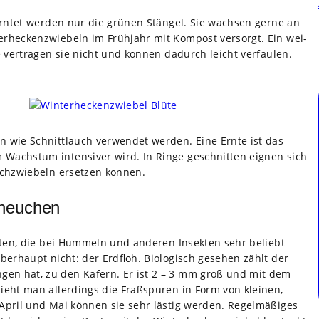
ern­tet wer­den nur die grü­nen Stän­gel. Sie wach­sen gerne an
r­he­cken­zwie­beln im Früh­jahr mit Kom­post ver­sorgt. Ein wei­
se ver­tra­gen sie nicht und kön­nen dadurch leicht ver­fau­len.
 wie Schnitt­lauch ver­wen­det wer­den. Eine Ernte ist das
achs­tum inten­si­ver wird. In Ringe geschnit­ten eig­nen sich
ch­zwie­beln erset­zen kön­nen.
cheuchen
ü­ten, die bei Hum­meln und ande­ren Insek­ten sehr beliebt
er­haupt nicht: der Erd­floh. Bio­lo­gisch gese­hen zählt der
n­gen hat, zu den Käfern. Er ist 2 – 3 mm groß und mit dem
ieht man aller­dings die Fraß­spu­ren in Form von klei­nen,
 April und Mai kön­nen sie sehr läs­tig wer­den. Regel­mä­ßi­ges