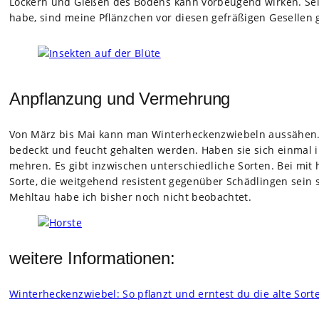
Lockern und Gie­ßen des Bodens kann vor­beu­gend wir­ken. Seit
habe, sind meine Pflänz­chen vor die­sen gefrä­ßi­gen Gesel­len 
Anpflanzung und Vermehrung
Von März bis Mai kann man Win­ter­he­cken­zwie­beln aus­sä­hen.
bedeckt und feucht gehal­ten wer­den. Haben sie sich ein­mal i
meh­ren. Es gibt inzwi­schen unter­schied­li­che Sor­ten. Bei mit
Sorte, die weit­ge­hend resis­tent gegen­über Schäd­lin­gen sein s
Mehl­tau habe ich bis­her noch nicht beob­ach­tet.
weitere Informationen:
Win­ter­he­cken­zwie­bel: So pflanzt und ern­test du die alte Sort