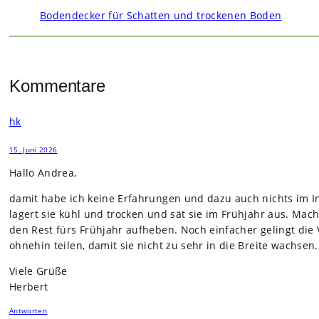
Bodendecker für Schatten und trockenen Boden
Kommentare
hk
15. Juni 2026
Hallo Andrea,
damit habe ich keine Erfah­run­gen und dazu auch nichts im Int
lagert sie kühl und tro­cken und sät sie im Früh­jahr aus. Mach
den Rest fürs Früh­jahr auf­he­ben. Noch ein­fa­cher gelingt di
ohne­hin tei­len, damit sie nicht zu sehr in die Breite wach­sen.
Viele Grüße
Her­bert
Antworten