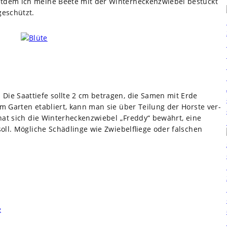
­dem ich meine Beete mit der Win­ter­he­cken­zwie­bel bestückt
geschützt.
 Die Saat­tiefe sollte 2 cm betra­gen, die Samen mit Erde
m Gar­ten eta­bliert, kann man sie über Tei­lung der Horste ver­
 hat sich die Win­ter­he­cken­zwie­bel „Freddy“ bewährt, eine
oll. Mög­li­che Schäd­linge wie Zwie­bel­fliege oder fal­schen
e