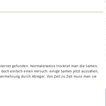
er­net gefun­den. Nor­ma­ler­weise trock­net man die Samen,
 doch ein­fach einen Ver­such: einige Samen jetzt aus­sä­hen,
e Ver­meh­rung durch Able­ger. Von Zeit zu Zeit muss man sie