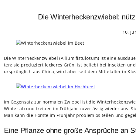
Die Winterheckenzwiebel: nüt
10. Ju
Die Win­ter­he­cken­zwie­bel (Allium fis­tu­lo­sum) ist eine aus­dau
ten: sie pro­du­ziert lecke­res Grün, ist beliebt bei Insek­ten 
ursprüng­lich aus China, wird aber seit dem Mit­tel­al­ter in Klos­t
Im Gegen­satz zur nor­ma­len Zwie­bel ist die Win­ter­he­cken­zwie­b
Win­ter ab und trei­ben im Früh­jahr zuver­läs­sig wie­der aus. Si
Man kann die Horste im Früh­jahr pro­blem­los tei­len und gege­b
Eine Pflanze ohne große Ansprüche an St