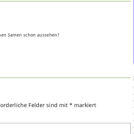
­nen Samen schon aus­se­hen?
forderliche Felder sind mit
*
markiert